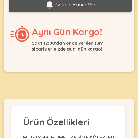
Ağızlıklar
Gelince Haber Ver
&
•
Kulübesi
KUŞ
Bakım
&
&
Balkon
Aynı Gün Kargo!
Sağlık
Ağı
ÜRÜNLERI
&
•
Saat 12:00'dan önce verilen tüm
Eğitim
Kedi
siparişlerinizde aynı gün kargo!
Ürünleri
Kumları
•
&
•
Köpek
Koku
Gaga
Aksesuar
Gidericiler
Taşları
Ürünleri
&
•
BALIK
Kumlar
Kıyafetleri
•
Kedi
•
•
ÜRÜNLERI
Tuvaleti
Kafesler
Konserveler
ve
•
Ekipmanları
•
Ürün Özellikleri
Kafes
Kuru
•
Tülleri
Mamalar
•
Kıyafetleri
Akvaryum
M-PETS BATHTIME – KEDİ VE KÖPEKLER
•