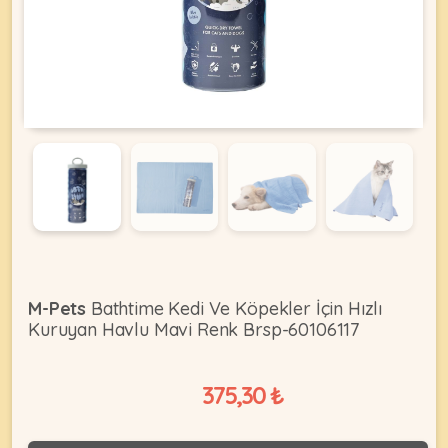
KEDI
ÜRÜNLERI
•
Bakım
&
Sağlık
KÖPEK
Ürünleri
M-Pets
Bathtime Kedi Ve Köpekler İçin Hızlı
Kuruyan Havlu Mavi Renk Brsp-60106117
•
ÜRÜNLERI
Kedi
Aksesuar
375,30 ₺
•
Kedi
•
Kapısı