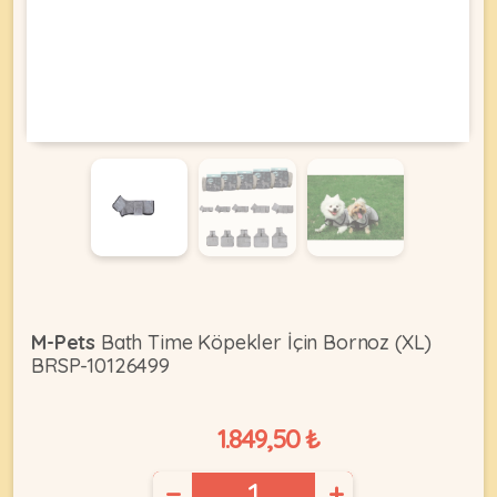
KEDI
ÜRÜNLERI
•
Bakım
&
Sağlık
KÖPEK
Ürünleri
M-Pets
Bath Time Köpekler İçin Bornoz (XL)
BRSP-10126499
•
ÜRÜNLERI
Kedi
Aksesuar
1.849,50 ₺
•
Kedi
•
−
+
Kapısı