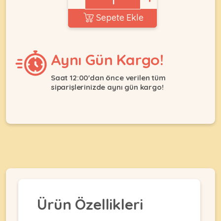
Ağızlıklar
&
Sepete Ekle
•
Kulübesi
KUŞ
Bakım
&
&
Balkon
Sağlık
Ağı
Aynı Gün Kargo!
ÜRÜNLERI
&
•
Eğitim
Kedi
Saat 12:00'dan önce verilen tüm
Ürünleri
siparişlerinizde aynı gün kargo!
Kumları
•
&
•
Köpek
Koku
Gaga
Aksesuar
Gidericiler
Taşları
Ürünleri
&
•
BALIK
Kumlar
Kıyafetleri
•
Kedi
•
•
ÜRÜNLERI
Tuvaleti
Kafesler
Konserveler
ve
•
Ekipmanları
•
Kafes
Kuru
Ürün Özellikleri
•
Tülleri
Mamalar
•
Kıyafetleri
Akvaryum
•