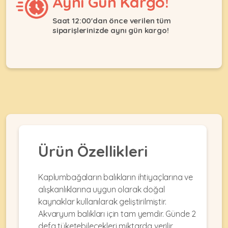
Aynı Gün Kargo!
Ağızlıklar
&
•
Kulübesi
Saat 12:00'dan önce verilen tüm
KUŞ
Bakım
siparişlerinizde aynı gün kargo!
&
&
Balkon
Sağlık
Ağı
ÜRÜNLERI
&
•
Eğitim
Kedi
Ürünleri
Kumları
•
&
•
Köpek
Koku
Gaga
Aksesuar
Gidericiler
Taşları
Ürünleri
&
•
BALIK
Kumlar
Ürün Özellikleri
Kıyafetleri
•
Kedi
•
•
ÜRÜNLERI
Tuvaleti
Kafesler
Konserveler
Kaplumbağaların balıkların ihtiyaçlarına ve
ve
alışkanlıklarına uygun olarak doğal
•
Ekipmanları
•
Kafes
kaynaklar kullanılarak geliştirilmiştir.
Kuru
•
Tülleri
Akvaryum balıkları için tam yemdir. Günde 2
Mamalar
•
Kıyafetleri
Akvaryum
defa tüketebilecekleri miktarda verilir.
•