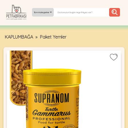
Tüm Kategoriler
KAPLUMBAĞA
»
Paket Yemler
YEPYENI
ÜRÜNLER
TREND
KAMPANYALAR
PATI PATI
PAZARTESI
BILGI
FABRIKASI