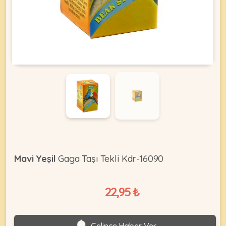
KEDI
ÜRÜNLERI
•
Bakım
&
Sağlık
KÖPEK
Ürünleri
Mavi Yeşil
Gaga Taşı Tekli Kdr-16090
•
ÜRÜNLERI
Kedi
Aksesuar
22,95 ₺
•
Kedi
•
Kapısı