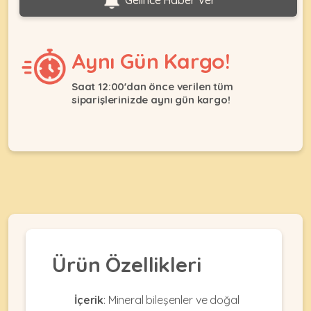
Gelince Haber Ver
Ağızlıklar
&
•
Kulübesi
KUŞ
Bakım
&
&
Aynı Gün Kargo!
Balkon
Sağlık
Ağı
ÜRÜNLERI
&
Saat 12:00'dan önce verilen tüm
•
Eğitim
siparişlerinizde aynı gün kargo!
Kedi
Ürünleri
Kumları
•
&
•
Köpek
Koku
Gaga
Aksesuar
Gidericiler
Taşları
Ürünleri
&
•
BALIK
Kumlar
Kıyafetleri
•
Kedi
•
•
ÜRÜNLERI
Tuvaleti
Kafesler
Konserveler
ve
Ürün Özellikleri
•
Ekipmanları
•
Kafes
Kuru
•
Tülleri
Mamalar
•
İçerik
: Mineral bileşenler ve doğal
Kıyafetleri
Akvaryum
•