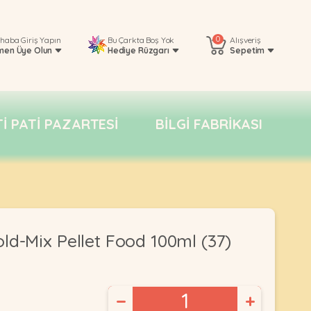
0
rhaba
Giriş Yapın
Bu Çarkta Boş Yok
Alışveriş
men Üye Olun
Hediye Rüzgarı
Sepetim
TI PATI PAZARTESI
BILGI FABRIKASI
ld-Mix Pellet Food 100ml (37)
−
+