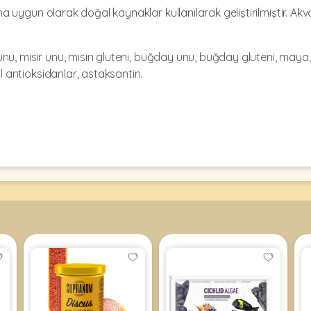
rına uygun olarak doğal kaynaklar kullanılarak geliştirilmiştir. A
l unu, mısır unu, mısın gluteni, buğday unu, buğday gluteni, maya, v
al antioksidanlar, astaksantin.