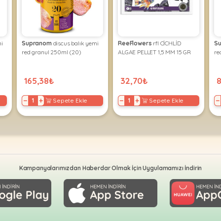
mi
Supranom
discus balık yemi
ReeFlowers
rfl CİCHLİD
S
red granul 250ml (20)
ALGAE PELLET 1,5 MM 15 GR
re
165,38₺
32,70₺
−
+
−
+
−
Sepete Ekle
Sepete Ekle
Kampanyalarımızdan Haberdar Olmak İçin Uygulamamızı İndirin