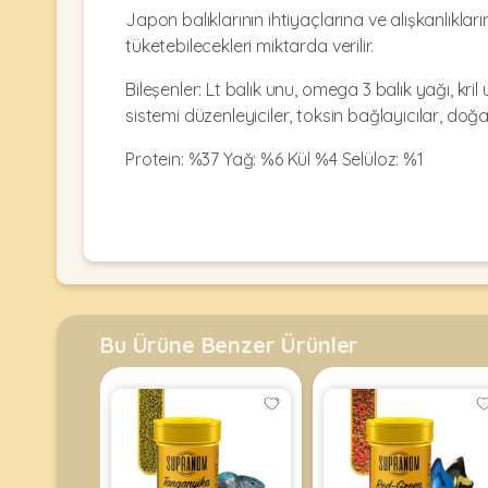
Kulübesi
KUŞ
Japon balıklarının ihtiyaçlarına ve alışkanlıkla
Bakım
&
&
tüketebilecekleri miktarda verilir.
Balkon
Sağlık
Ağı
ÜRÜNLERI
Bileşenler: Lt balık unu, omega 3 balık yağı, kri
&
•
Eğitim
sistemi düzenleyiciler, toksin bağlayıcılar, doğ
Kedi
Ürünleri
Kumları
Protein: %37 Yağ: %6 Kül %4 Selüloz: %1
•
&
•
Köpek
Koku
Gaga
Aksesuar
Gidericiler
Taşları
Ürünleri
&
•
BALIK
Kumlar
Kıyafetleri
•
Kedi
•
•
ÜRÜNLERI
Tuvaleti
Kafesler
Konserveler
Bu Ürüne Benzer Ürünler
ve
•
Ekipmanları
•
Kafes
Kuru
•
Tülleri
Mamalar
•
Kıyafetleri
Akvaryum
•
•
Dekorları
•
Kafes
Kulübe