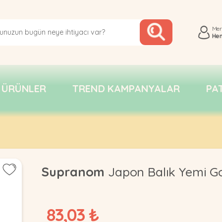
Me
He
 ÜRÜNLER
TREND KAMPANYALAR
PA
Supranom
Japon Balık Yemi Go
83,03 ₺