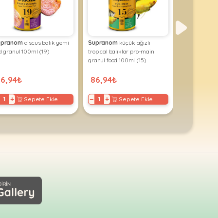
upranom
discus balık yemi
Supranom
küçük ağızlı
Supranom
tü
d granul 100ml (19)
tropical balıklar pro-main
yem high ene
granul food 100ml (15)
100ml (16)
86,94₺
86,94₺
86,94₺
+
−
+
−
+
Sepete Ekle
Sepete Ekle
S