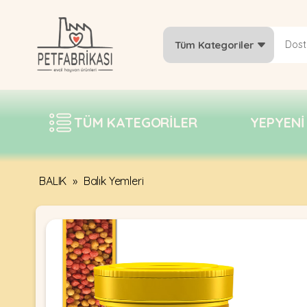
Tüm Kategoriler
YEPYENI
ÜRÜNLER
TÜM KATEGORILER
YEPYENI
TREND
KAMPANYALAR
PATI PATI
BALIK
»
Balık Yemleri
PAZARTESI
BILGI
FABRIKASI