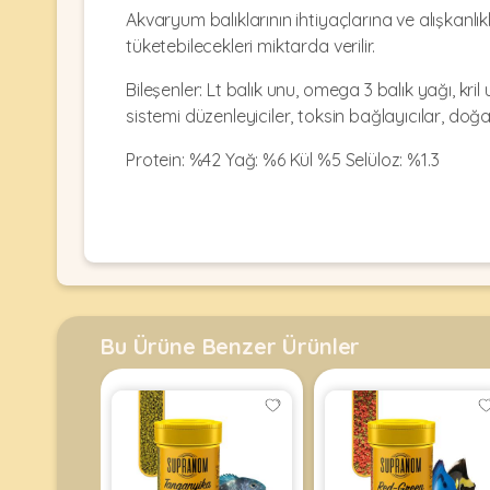
Kulübesi
KUŞ
Akvaryum balıklarının ihtiyaçlarına ve alışkanlı
Bakım
&
&
tüketebilecekleri miktarda verilir.
Balkon
Sağlık
Ağı
ÜRÜNLERI
Bileşenler: Lt balık unu, omega 3 balık yağı, kri
&
•
Eğitim
sistemi düzenleyiciler, toksin bağlayıcılar, doğa
Kedi
Ürünleri
Kumları
Protein: %42 Yağ: %6 Kül %5 Selüloz: %1.3
•
&
•
Köpek
Koku
Gaga
Aksesuar
Gidericiler
Taşları
Ürünleri
&
•
BALIK
Kumlar
Kıyafetleri
•
Kedi
•
•
ÜRÜNLERI
Tuvaleti
Kafesler
Konserveler
Bu Ürüne Benzer Ürünler
ve
•
Ekipmanları
•
Kafes
Kuru
•
Tülleri
Mamalar
•
Kıyafetleri
Akvaryum
•
•
Dekorları
•
Kafes
Kulübe