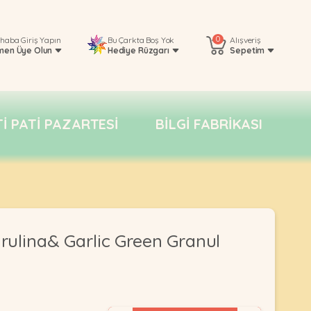
0
rhaba
Giriş Yapın
Bu Çarkta Boş Yok
Alışveriş
men Üye Olun
Hediye Rüzgarı
Sepetim
TI PATI PAZARTESI
BILGI FABRIKASI
irulina& Garlic Green Granul