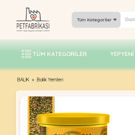
Tüm Kategoriler
YEPYENI
ÜRÜNLER
TÜM KATEGORILER
YEPYENI
TREND
KAMPANYALAR
PATI PATI
BALIK
»
Balık Yemleri
PAZARTESI
BILGI
FABRIKASI