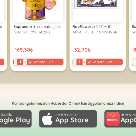
mi
Supranom
discus balık yemi
ReeFlowers
rfl CİCHLİD
S
red granul 250ml (20)
ALGAE PELLET 1,5 MM 15 GR
re
165,38₺
32,70₺
−
+
−
+
−
Sepete Ekle
Sepete Ekle
Kampanyalarımızdan Haberdar Olmak İçin Uygulamamızı İndirin