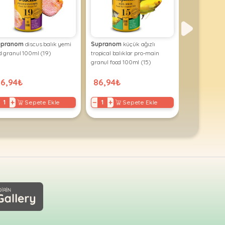
upranom
discus balık yemi
Supranom
küçük ağızlı
Supranom
tü
d granul 100ml (19)
tropical balıklar pro-main
yem high ene
granul food 100ml (15)
100ml (16)
86,94₺
86,94₺
86,94₺
+
−
+
−
+
Sepete Ekle
Sepete Ekle
S