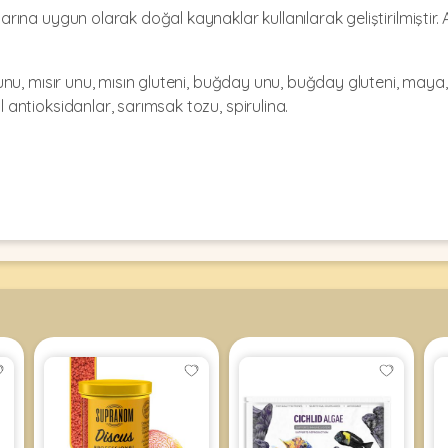
klarına uygun olarak doğal kaynaklar kullanılarak geliştirilmişti
l unu, mısır unu, mısın gluteni, buğday unu, buğday gluteni, maya, v
l antioksidanlar, sarımsak tozu, spirulina.