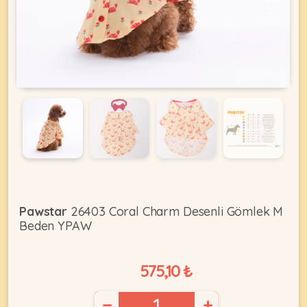
KEDI
ÜRÜNLERI
•
Bakım
&
Sağlık
KÖPEK
Ürünleri
Pawstar
26403 Coral Charm Desenli Gömlek M
Beden YPAW
•
ÜRÜNLERI
Kedi
Aksesuar
575,10 ₺
•
Kedi
•
−
+
Kapısı