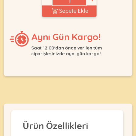
Ağızlıklar
&
Sepete Ekle
•
Kulübesi
KUŞ
Bakım
&
&
Balkon
Sağlık
Ağı
Aynı Gün Kargo!
ÜRÜNLERI
&
•
Eğitim
Kedi
Saat 12:00'dan önce verilen tüm
Ürünleri
siparişlerinizde aynı gün kargo!
Kumları
•
&
•
Köpek
Koku
Gaga
Aksesuar
Gidericiler
Taşları
Ürünleri
&
•
BALIK
Kumlar
Kıyafetleri
•
Kedi
•
•
ÜRÜNLERI
Tuvaleti
Kafesler
Konserveler
ve
•
Ekipmanları
•
Kafes
Kuru
Ürün Özellikleri
•
Tülleri
Mamalar
•
Kıyafetleri
Akvaryum
•