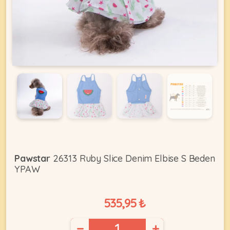
KEDI
ÜRÜNLERI
•
Bakım
&
Sağlık
KÖPEK
Ürünleri
Pawstar
26313 Ruby Slice Denim Elbise S Beden
YPAW
•
ÜRÜNLERI
Kedi
Aksesuar
535,95 ₺
•
Kedi
•
−
+
Kapısı