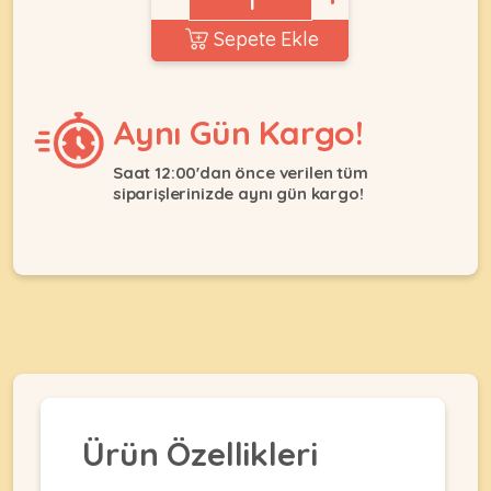
Ağızlıklar
&
Sepete Ekle
•
Kulübesi
KUŞ
Bakım
&
&
Balkon
Sağlık
Ağı
Aynı Gün Kargo!
ÜRÜNLERI
&
•
Eğitim
Kedi
Saat 12:00'dan önce verilen tüm
Ürünleri
siparişlerinizde aynı gün kargo!
Kumları
•
&
•
Köpek
Koku
Gaga
Aksesuar
Gidericiler
Taşları
Ürünleri
&
•
BALIK
Kumlar
Kıyafetleri
•
Kedi
•
•
ÜRÜNLERI
Tuvaleti
Kafesler
Konserveler
ve
•
Ekipmanları
•
Kafes
Kuru
Ürün Özellikleri
•
Tülleri
Mamalar
•
Kıyafetleri
Akvaryum
•