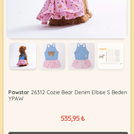
KEDI
ÜRÜNLERI
•
Bakım
&
Sağlık
KÖPEK
Ürünleri
Pawstar
26312 Cozie Bear Denim Elbise S Beden
YPAW
•
ÜRÜNLERI
Kedi
Aksesuar
535,95 ₺
•
Kedi
•
Kapısı