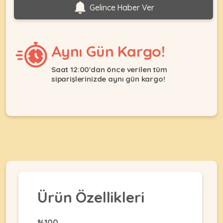
Ağızlıklar
Gelince Haber Ver
&
•
Kulübesi
KUŞ
Bakım
&
&
Balkon
Aynı Gün Kargo!
Sağlık
Ağı
ÜRÜNLERI
&
•
Saat 12:00'dan önce verilen tüm
Eğitim
Kedi
siparişlerinizde aynı gün kargo!
Ürünleri
Kumları
•
&
•
Köpek
Koku
Gaga
Aksesuar
Gidericiler
Taşları
Ürünleri
&
•
BALIK
Kumlar
Kıyafetleri
•
Kedi
•
•
ÜRÜNLERI
Tuvaleti
Kafesler
Konserveler
ve
•
Ekipmanları
•
Ürün Özellikleri
Kafes
Kuru
•
Tülleri
Mamalar
•
Kıyafetleri
Akvaryum
%100
•