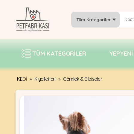
Tüm Kategoriler
YEPYENI
ÜRÜNLER
TÜM KATEGORILER
YEPYENI
TREND
KAMPANYALAR
PATI PATI
KEDİ
»
Kıyafetleri
»
Gömlek & Elbiseler
PAZARTESI
BILGI
FABRIKASI