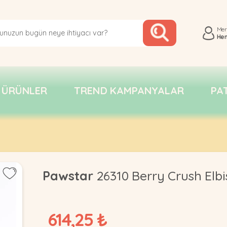
Me
He
 ÜRÜNLER
TREND KAMPANYALAR
PA
Pawstar
26310 Berry Crush Elb
614,25 ₺