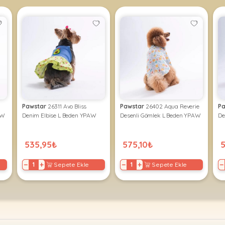
Pawstar
26311 Avo Bliss
Pawstar
26402 Aqua Reverie
Pa
AW
Denim Elbise L Beden YPAW
Desenli Gömlek L Beden YPAW
De
535,95₺
575,10₺
5
−
+
−
+
−
Sepete Ekle
Sepete Ekle