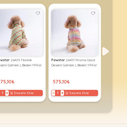
wstar
26405 Florelle
Pawstar
26401 Prisma Coast
Pawstar
2530
senli Gömlek L Beden YPAW
Desenli Gömlek L Beden YPAW
Cream Elbise
75,10₺
575,10₺
472,50₺
+
−
+
−
+
Sepete Ekle
Sepete Ekle
S