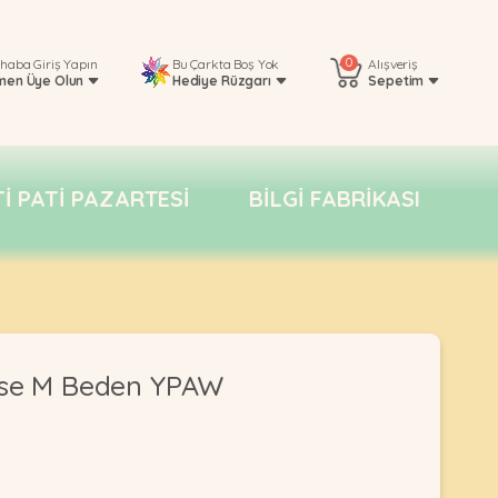
0
rhaba
Giriş Yapın
Bu Çarkta Boş Yok
Alışveriş
men Üye Olun
Hediye Rüzgarı
Sepetim
TI PATI PAZARTESI
BILGI FABRIKASI
ise M Beden YPAW