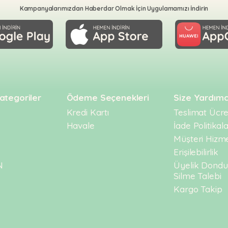
Kampanyalarımızdan Haberdar Olmak İçin Uygulamamızı İndirin
ategoriler
Ödeme Seçenekleri
Size Yardımc
Kredi Kartı
Teslimat Ücret
Havale
İade Politikala
Müşteri Hizme
Erişilebilirlik
N
Üyelik Dond
Silme Talebi
Kargo Takip