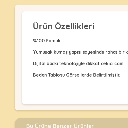
Kulübesi
KUŞ
Bakım
&
&
Balkon
Sağlık
Ağı
ÜRÜNLERI
Ürün Özellikleri
&
•
Eğitim
Kedi
Ürünleri
Kumları
%100 Pamuk
•
&
•
Köpek
Koku
Yumuşak kumaş yapısı sayesinde rahat bir ku
Gaga
Aksesuar
Gidericiler
Taşları
Dijital baskı teknolojiyle dikkat çekici canlı
Ürünleri
&
•
BALIK
Kumlar
Kıyafetleri
•
Beden Tablosu Görsellerde Belirtilmiştir.
Kedi
•
•
ÜRÜNLERI
Tuvaleti
Kafesler
Konserveler
ve
•
Ekipmanları
•
Kafes
Kuru
•
Tülleri
Mamalar
•
Kıyafetleri
Akvaryum
•
•
Dekorları
•
Kafes
Kulübe
Bu Ürüne Benzer Ürünler