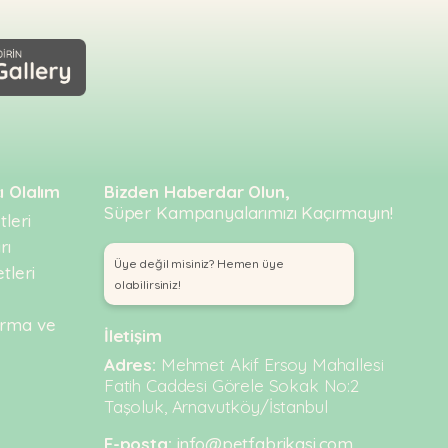
ı Olalım
Bizden Haberdar Olun,
Süper Kampanyalarımızı Kaçırmayın!
leri
rı
Üye değil misiniz? Hemen üye
tleri
olabilirsiniz!
urma ve
İletişim
Adres:
Mehmet Akif Ersoy Mahallesi
Fatih Caddesi Görele Sokak No:2
Taşoluk, Arnavutköy/İstanbul
E-posta:
info@petfabrikasi.com