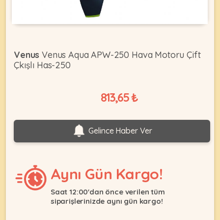
KEDI
Venus
Venus Aqua APW-250 Hava Motoru Çift
ÜRÜNLERI
Çkışlı Has-250
813,65 ₺
•
Bakım
&
Gelince Haber Ver
Sağlık
KÖPEK
Ürünleri
•
ÜRÜNLERI
Aynı Gün Kargo!
Kedi
Aksesuar
Saat 12:00'dan önce verilen tüm
•
siparişlerinizde aynı gün kargo!
Kedi
•
Kapısı