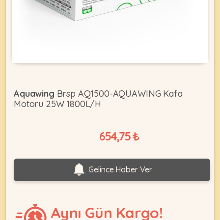
KEDI
ÜRÜNLERI
Aquawing
Brsp AQ1500-AQUAWING Kafa
Motoru 25W 1800L/H
•
Bakım
&
654,75 ₺
Sağlık
KÖPEK
Ürünleri
•
ÜRÜNLERI
Gelince Haber Ver
Kedi
Aksesuar
•
Aynı Gün Kargo!
Kedi
•
Kapısı