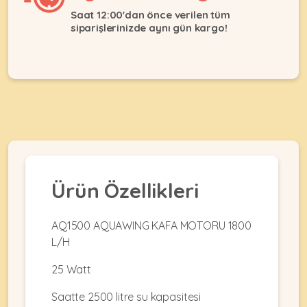
Ağızlıklar
&
Saat 12:00'dan önce verilen tüm
•
Kulübesi
siparişlerinizde aynı gün kargo!
KUŞ
Bakım
&
&
Balkon
Sağlık
Ağı
ÜRÜNLERI
&
•
Eğitim
Kedi
Ürünleri
Kumları
•
&
•
Köpek
Koku
Gaga
Aksesuar
Gidericiler
Taşları
Ürünleri
&
Ürün Özellikleri
•
BALIK
Kumlar
Kıyafetleri
•
Kedi
•
•
AQ1500 AQUAWING KAFA MOTORU 1800
ÜRÜNLERI
Tuvaleti
Kafesler
Konserveler
L/H
ve
•
Ekipmanları
•
25 Watt
Kafes
Kuru
•
Tülleri
Mamalar
•
Kıyafetleri
Saatte 2500 litre su kapasitesi
Akvaryum
•