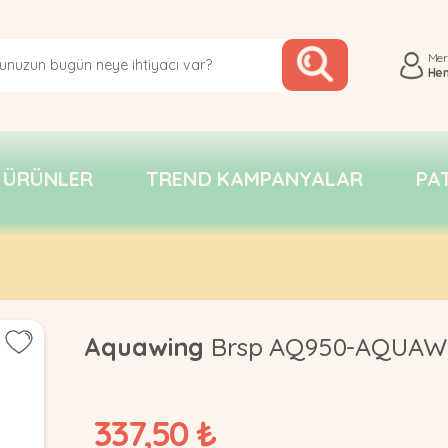
Me
He
 ÜRÜNLER
TREND KAMPANYALAR
PA
Aquawing
Brsp AQ950-AQUAWIN
337,50 ₺