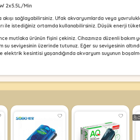
5W 2x5.5L/Min
 akışı sağlayabilirsiniz. Ufak akvaryumlarda veya yavruluklar
ı ile istediğiniz ortamda kullanabilirsiniz. Düşük enerji tüke
mutlaka ürünün fişini çekiniz. Cihazınıza düzenli bakım y
su seviyesinin üzerinde tutunuz. Eğer su seviyesinin altın
de elektrik kesintisi yaşandığında akvaryum suyunun boşalm