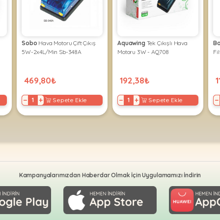
Sobo
Hava Motoru Çift Çıkış
Aquawing
Tek Çıkışlı Hava
B
5W-2x4L/Min Sb-348A
Motoru 3W - AQ708
Fi
469,80₺
192,38₺
1
−
+
−
+
−
Sepete Ekle
Sepete Ekle
Kampanyalarımızdan Haberdar Olmak İçin Uygulamamızı İndirin