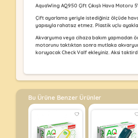
Kulübesi
KUŞ
AquaWing AQ950 Çift Çıkışlı Hava Motoru 
Bakım
&
&
Balkon
Çift ayarlama yeriyle istediğiniz ölçüde hava
Sağlık
Ağı
ÜRÜNLERI
yapısıyla rahatsız etmez. Plastik uçlu ayaklar
&
•
Eğitim
Kedi
Akvaryuma veya cihaza bakım yapmadan önce 
Ürünleri
Kumları
motorunu taktıktan sonra mutlaka akvaryum 
•
&
•
koruyacak Check Valf ekleyiniz. Aksi taktir
Köpek
Koku
Gaga
Aksesuar
Gidericiler
Taşları
Ürünleri
&
•
BALIK
Kumlar
Ürünün Ölçüleri;
Kıyafetleri
•
Kedi
•
•
Yükseklik; 4cm
ÜRÜNLERI
Tuvaleti
Kafesler
Konserveler
Bu Ürüne Benzer Ürünler
ve
En: 9cm
•
Ekipmanları
•
Kafes
Kuru
Boy: 12cm
•
Tülleri
Mamalar
•
Kıyafetleri
Akvaryum
•
•
Dekorları
•
Kafes
Kulübe