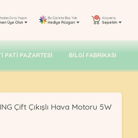
0
rhaba
Giriş Yapın
Bu Çarkta Boş Yok
Alışveriş
men Üye Olun
Hediye Rüzgarı
Sepetim
TI PATI PAZARTESI
BILGI FABRIKASI
G Çift Çıkışlı Hava Motoru 5W