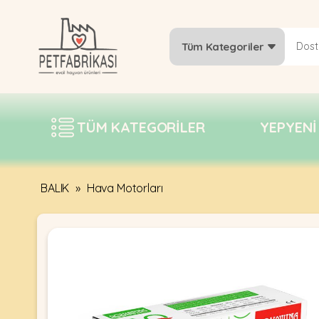
Tüm Kategoriler
YEPYENI
ÜRÜNLER
TÜM KATEGORILER
YEPYENI
TREND
KAMPANYALAR
PATI PATI
BALIK
»
Hava Motorları
PAZARTESI
BILGI
FABRIKASI