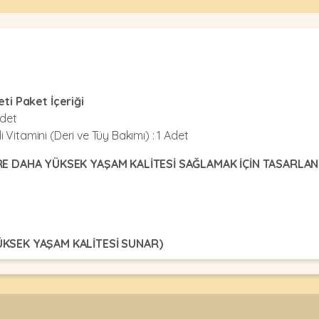
eti Paket İçeriği
Adet
Vitamini (Deri ve Tüy Bakımı) : 1 Adet
ERE DAHA YÜKSEK YAŞAM KALİTESİ SAĞLAMAK İÇİN TASARLAN
ÜKSEK YAŞAM KALİTESİ SUNAR)
4
5
6
7
8
9
10
43-54
54-63
63-73
73-82
82-90
90-99
99-107