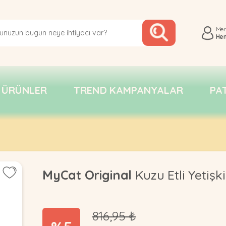
Me
He
 ÜRÜNLER
TREND KAMPANYALAR
PA
MyCat Original
Kuzu Etli Yetişki
816,95 ₺