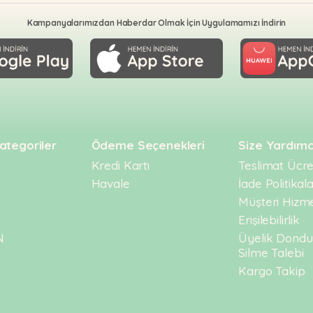
: Protein / Protein: % 2,8, Yağ / Oil: % 0,5, Ham Lif / Crude 
Kampanyalarımızdan Haberdar Olmak İçin Uygulamamızı İndirin
te
ategoriler
Ödeme Seçenekleri
Size Yardımc
Kredi Kartı
Teslimat Ücret
Havale
İade Politikala
Müşteri Hizme
Erişilebilirlik
N
Üyelik Dond
Silme Talebi
Kargo Takip