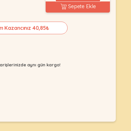
Sepete Ekle
m Kazancınız 40,85₺
arişlerinizde aynı gün kargo!