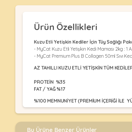
Kulübesi
KUŞ
Bakım
&
&
Balkon
Sağlık
Ağı
ÜRÜNLERI
Ürün Özellikleri
&
•
Eğitim
Kedi
Ürünleri
Kumları
Kuzu Etli Yetişkin Kediler İçin Tüy Sağlığı Pak
•
&
•
- MyCat Kuzu Etli Yetişkin Kedi Maması 2kg : 1 
Köpek
Koku
Gaga
- MyCat Premium Plus B Collagen 50ml Sıvı Kedi 
Aksesuar
Gidericiler
Taşları
Ürünleri
&
AZ TAHILLI KUZU ETLİ YETİŞKİN TÜM KEDİL
•
BALIK
Kumlar
Kıyafetleri
•
Kedi
PROTEİN %35
•
•
ÜRÜNLERI
Tuvaleti
Kafesler
FAT / YAĞ %17
Konserveler
ve
•
Ekipmanları
•
%100 MEMNUNİYET (PREMİUM İÇERİĞİ İLE Y
Kafes
Kuru
•
Tülleri
Mamalar
•
KEDİ AĞIRLIĞI
KG
2
3
Kıyafetleri
Akvaryum
•
GÜNLÜK PORSİYON
GR
29-32
32-43
•
Dekorları
•
Kafes
Kulübe
Bu Ürüne Benzer Ürünler