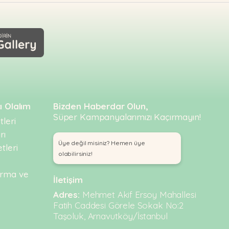
Fiber: % 0,3, Ham Kül / Raw Ash: % 0,1, Nem /
ı Olalım
Bizden Haberdar Olun,
Süper Kampanyalarımızı Kaçırmayın!
leri
rı
Üye değil misiniz? Hemen üye
tleri
olabilirsiniz!
urma ve
İletişim
Adres:
Mehmet Akif Ersoy Mahallesi
Fatih Caddesi Görele Sokak No:2
Taşoluk, Arnavutköy/İstanbul