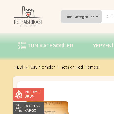
Tüm Kategoriler
YEPYENI
ÜRÜNLER
TÜM KATEGORILER
YEPYENI
TREND
KAMPANYALAR
PATI PATI
KEDİ
»
Kuru Mamalar
»
Yetişkin Kedi Maması
PAZARTESI
BILGI
FABRIKASI