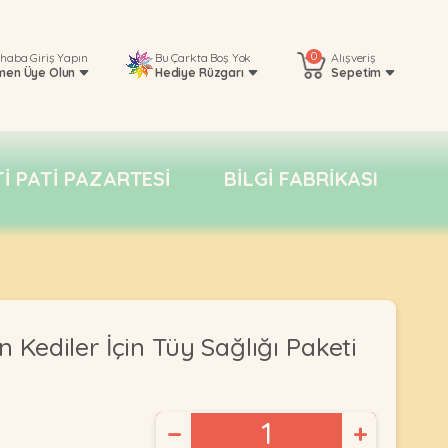
0
rhaba
Giriş Yapın
Bu Çarkta Boş Yok
Alışveriş
men Üye Olun
Hediye Rüzgarı
Sepetim
TI PATI PAZARTESI
BILGI FABRIKASI
n Kediler İçin Tüy Sağlığı Paketi
−
+