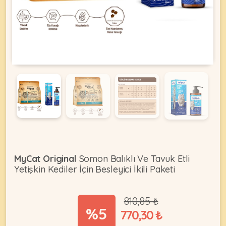
KEDI
ÜRÜNLERI
•
Bakım
&
Sağlık
KÖPEK
Ürünleri
MyCat Original
Somon Balıklı Ve Tavuk Etli
•
Yetişkin Kediler İçin Besleyici İkili Paketi
ÜRÜNLERI
Kedi
Aksesuar
810,85 ₺
•
%5
770,30 ₺
Kedi
•
Kapısı