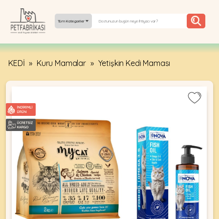
Tüm Kategoriler
KEDİ
»
Kuru Mamalar
»
Yetişkin Kedi Maması
YEPYENI
ÜRÜNLER
TREND
KAMPANYALAR
PATI PATI
PAZARTESI
BILGI
FABRIKASI