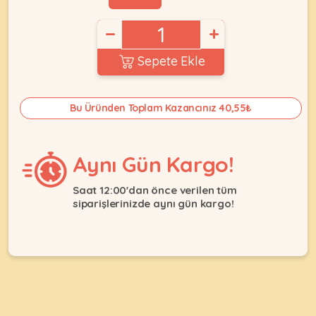
Ağızlıklar
&
•
Kulübesi
−
+
KUŞ
Bakım
&
&
Balkon
Sepete Ekle
Sağlık
Ağı
ÜRÜNLERI
&
•
Eğitim
Bu Üründen Toplam Kazancınız 40,55₺
Kedi
Ürünleri
Kumları
•
&
•
Köpek
Koku
Gaga
Aynı Gün Kargo!
Aksesuar
Gidericiler
Taşları
Ürünleri
&
Saat 12:00'dan önce verilen tüm
•
BALIK
Kumlar
siparişlerinizde aynı gün kargo!
Kıyafetleri
•
Kedi
•
•
ÜRÜNLERI
Tuvaleti
Kafesler
Konserveler
ve
•
Ekipmanları
•
Kafes
Kuru
•
Tülleri
Mamalar
•
Kıyafetleri
Akvaryum
•