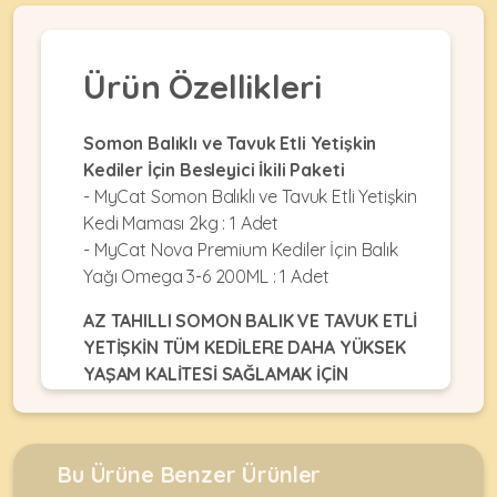
•
Dekorları
•
Kafes
Kulübe
Konserveler
Ekipmanları
KEMIRGEN
&
•
&
Çitler
Akvaryum
Ürün Özellikleri
•
Pouchlar
&
Ekipmanları
Krakerler
ÜRÜNLERI
Balkon
•
&
•
Somon Balıklı ve Tavuk Etli Yetişkin
Ağı
Kuru
Ödülleri
Akvaryum
Kediler İçin Besleyici İkili Paketi
Mamalar
•
&
•
- MyCat Somon Balıklı ve Tavuk Etli Yetişkin
Mama
Fanuslar
•
Kuş
•
Kedi Maması 2kg : 1 Adet
&
MyCat
Bakım
Kafesler
•
- MyCat Nova Premium Kediler İçin Balık
Su
Original
Ürünleri
Akvaryum
•
Kapları
Yağı Omega 3-6 200ML : 1 Adet
Kedi
Kum
KABLUMBAĞA
•
Ot
Maması
•
&
Mamalar
&
AZ TAHILLI SOMON BALIK VE TAVUK ETLİ
MyDog
Taşları
•
Talaşlar
YETİŞKİN TÜM KEDİLERE DAHA YÜKSEK
•
Original
ÜRÜNLERI
Mama
•
YAŞAM KALİTESİ SAĞLAMAK İÇİN
Oyuncaklar
•
Köpek
&
Balık
TASARLANMIŞTIR
.
Oyuncaklar
Maması
Su
•
Yemleri
Kapları
Paket
•
•
PROTEİN %35
•
•
Yemler
Paket
Oyuncaklar
•
Bu Ürüne Benzer Ürünler
FAT / YAĞ %17
Filtreler
Bahçe
Yemler
Oyuncaklar