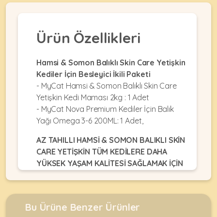
•
Dekorları
•
Kafes
Kulübe
Konserveler
Ekipmanları
KEMIRGEN
&
•
&
Çitler
Akvaryum
Ürün Özellikleri
•
Pouchlar
&
Ekipmanları
Krakerler
ÜRÜNLERI
Balkon
•
&
•
Hamsi & Somon Balıklı Skin Care Yetişkin
Ağı
Kuru
Ödülleri
Akvaryum
Kediler İçin Besleyici İkili Paketi
Mamalar
•
&
•
- MyCat Hamsi & Somon Balıklı Skin Care
Mama
Fanuslar
•
Kuş
•
Yetişkin Kedi Maması 2kg : 1 Adet
&
MyCat
Bakım
Kafesler
•
- MyCat Nova Premium Kediler İçin Balık
Su
Original
Ürünleri
Akvaryum
•
Kapları
Yağı Omega 3-6 200ML: 1 Adet,
Kedi
Kum
KABLUMBAĞA
•
Ot
Maması
•
&
Mamalar
&
AZ TAHILLI HAMSİ & SOMON BALIKLI SKİN
MyDog
Taşları
•
Talaşlar
CARE YETİŞKİN TÜM KEDİLERE DAHA
•
Original
ÜRÜNLERI
Mama
•
YÜKSEK YAŞAM KALİTESİ SAĞLAMAK İÇİN
Oyuncaklar
•
Köpek
&
Balık
TASARLANMIŞTIR.
Oyuncaklar
Maması
Su
•
Yemleri
Kapları
Paket
•
•
•
•
Yemler
Paket
Oyuncaklar
•
Bu Ürüne Benzer Ürünler
HYPOALLERGENICTİR ( HASSAS ALERJİYE
Filtreler
Bahçe
Yemler
Oyuncaklar