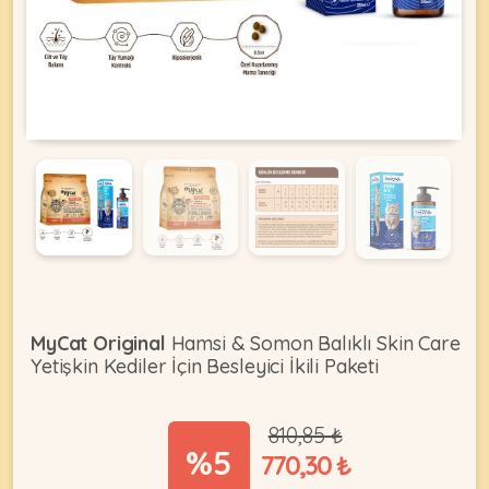
KEDI
ÜRÜNLERI
•
Bakım
&
Sağlık
KÖPEK
Ürünleri
MyCat Original
Hamsi & Somon Balıklı Skin Care
•
Yetişkin Kediler İçin Besleyici İkili Paketi
ÜRÜNLERI
Kedi
Aksesuar
810,85 ₺
•
%5
770,30 ₺
Kedi
•
Kapısı