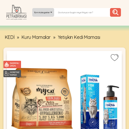
Tüm Kategoriler
KEDİ
»
Kuru Mamalar
»
Yetişkin Kedi Maması
YEPYENI
ÜRÜNLER
TREND
KAMPANYALAR
PATI PATI
PAZARTESI
BILGI
FABRIKASI