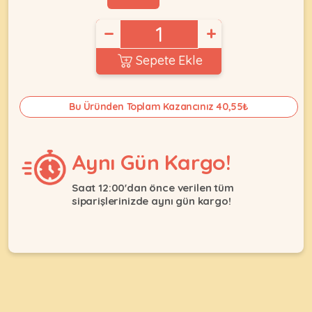
Ağızlıklar
&
•
Kulübesi
−
+
KUŞ
Bakım
&
&
Balkon
Sepete Ekle
Sağlık
Ağı
ÜRÜNLERI
&
•
Eğitim
Bu Üründen Toplam Kazancınız 40,55₺
Kedi
Ürünleri
Kumları
•
&
•
Köpek
Koku
Gaga
Aynı Gün Kargo!
Aksesuar
Gidericiler
Taşları
Ürünleri
&
Saat 12:00'dan önce verilen tüm
•
BALIK
Kumlar
siparişlerinizde aynı gün kargo!
Kıyafetleri
•
Kedi
•
•
ÜRÜNLERI
Tuvaleti
Kafesler
Konserveler
ve
•
Ekipmanları
•
Kafes
Kuru
•
Tülleri
Mamalar
•
Kıyafetleri
Akvaryum
•