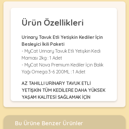
•
Dekorları
•
Kafes
Kulübe
Konserveler
Ekipmanları
KEMIRGEN
&
•
&
Çitler
Akvaryum
Ürün Özellikleri
•
Pouchlar
&
Ekipmanları
Krakerler
ÜRÜNLERI
Balkon
•
&
•
Urinary Tavuk Etli Yetişkin Kediler İçin
Ağı
Kuru
Ödülleri
Akvaryum
Besleyici İkili Paketi
Mamalar
•
&
•
- MyCat Urinary Tavuk Etli Yetişkin Kedi
Mama
Fanuslar
•
Kuş
•
Maması 2kg : 1 Adet
&
MyCat
Bakım
Kafesler
•
- MyCat Nova Premium Kediler İçin Balık
Su
Original
Ürünleri
Akvaryum
•
Kapları
Yağı Omega 3-6 200ML : 1 Adet
Kedi
Kum
KABLUMBAĞA
•
Ot
Maması
•
&
Mamalar
&
AZ TAHILLI URİNARY TAVUK ETLİ
MyDog
Taşları
•
Talaşlar
YETİŞKİN TÜM KEDİLERE DAHA YÜKSEK
•
Original
ÜRÜNLERI
Mama
•
YAŞAM KALİTESİ SAĞLAMAK İÇİN
Oyuncaklar
•
Köpek
&
Balık
TASARLANMIŞTIR.
Oyuncaklar
Maması
Su
•
Yemleri
HYPOALLERGENICTİR ( HASSAS ALERJİYE
Kapları
Paket
•
•
SAHİP KEDİLER KULLANABİLİR)
•
•
Yemler
Paket
Oyuncaklar
•
Bu Ürüne Benzer Ürünler
Filtreler
Bahçe
Yemler
Oyuncaklar