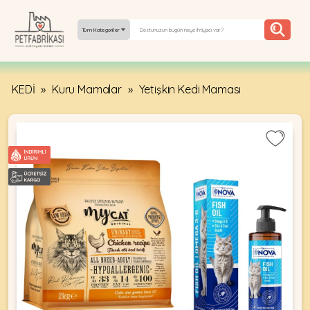
Tüm Kategoriler
KEDİ
»
Kuru Mamalar
»
Yetişkin Kedi Maması
YEPYENI
ÜRÜNLER
TREND
KAMPANYALAR
PATI PATI
PAZARTESI
BILGI
FABRIKASI