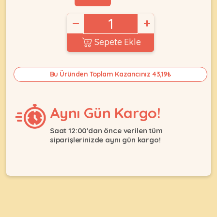
Ağızlıklar
&
•
Kulübesi
−
+
KUŞ
Bakım
&
&
Balkon
Sepete Ekle
Sağlık
Ağı
ÜRÜNLERI
&
•
Eğitim
Bu Üründen Toplam Kazancınız 43,19₺
Kedi
Ürünleri
Kumları
•
&
•
Köpek
Koku
Gaga
Aynı Gün Kargo!
Aksesuar
Gidericiler
Taşları
Ürünleri
&
Saat 12:00'dan önce verilen tüm
•
BALIK
Kumlar
siparişlerinizde aynı gün kargo!
Kıyafetleri
•
Kedi
•
•
ÜRÜNLERI
Tuvaleti
Kafesler
Konserveler
ve
•
Ekipmanları
•
Kafes
Kuru
•
Tülleri
Mamalar
•
Kıyafetleri
Akvaryum
•