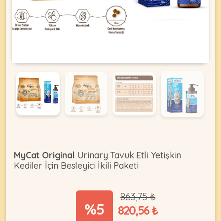
KEDI
ÜRÜNLERI
•
Bakım
&
Sağlık
KÖPEK
Ürünleri
MyCat Original
Urinary Tavuk Etli Yetişkin
•
Kediler İçin Besleyici İkili Paketi
ÜRÜNLERI
Kedi
Aksesuar
863,75 ₺
•
%5
820,56 ₺
Kedi
•
Kapısı