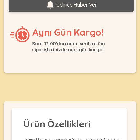
Ağızlıklar
Gelince Haber Ver
&
•
Kulübesi
KUŞ
Bakım
&
&
Balkon
Aynı Gün Kargo!
Sağlık
Ağı
ÜRÜNLERI
&
•
Saat 12:00'dan önce verilen tüm
Eğitim
Kedi
siparişlerinizde aynı gün kargo!
Ürünleri
Kumları
•
&
•
Köpek
Koku
Gaga
Aksesuar
Gidericiler
Taşları
Ürünleri
&
•
BALIK
Kumlar
Kıyafetleri
•
Kedi
•
•
ÜRÜNLERI
Tuvaleti
Kafesler
Konserveler
ve
•
Ekipmanları
•
Ürün Özellikleri
Kafes
Kuru
•
Tülleri
Mamalar
•
Kıyafetleri
Akvaryum
Trixie Uzman Köpek Eğitim Tasması 37cm L-
•