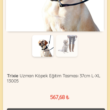
KEDI
ÜRÜNLERI
•
Bakım
&
Sağlık
KÖPEK
Ürünleri
Trixie
Uzman Köpek Eğitim Tasması 37cm L-XL
13005
•
ÜRÜNLERI
Kedi
Aksesuar
567,68 ₺
•
Kedi
•
Kapısı