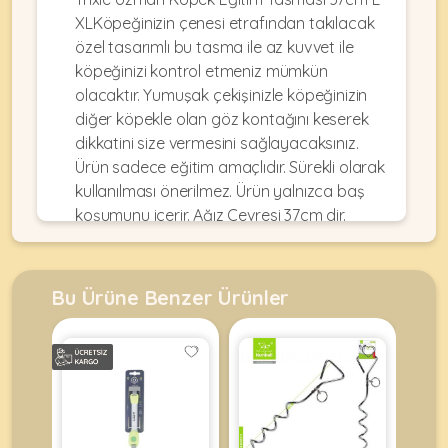
•
Dekorları
•
Kafes
XLKöpeğinizin çenesi etrafından takılacak
Kulübe
Konserveler
Ekipmanları
KEMIRGEN
özel tasarımlı bu tasma ile az kuvvet ile
&
•
&
Çitler
Akvaryum
köpeğinizi kontrol etmeniz mümkün
•
Pouchlar
&
Ekipmanları
olacaktır. Yumuşak çekişinizle köpeğinizin
Krakerler
ÜRÜNLERI
Balkon
•
&
diğer köpekle olan göz kontağını keserek
•
Ağı
Kuru
Ödülleri
dikkatini size vermesini sağlayacaksınız.
Akvaryum
Mamalar
•
&
Ürün sadece eğitim amaçlıdır. Sürekli olarak
•
Mama
Fanuslar
•
kullanılması önerilmez. Ürün yalnızca baş
Kuş
•
&
MyCat
Bakım
Kafesler
koşumunu içerir. Ağız Çevresi 37cm dir.
•
Su
Original
Ürünleri
Boyun Kayışı 48-60cm aralığında
Akvaryum
•
Kapları
Kedi
Kum
ayarlanabilir.
KABLUMBAĞA
•
Ot
Maması
•
&
Mamalar
&
Bu Ürüne Benzer Ürünler
MyDog
Taşları
•
Talaşlar
•
Original
ÜRÜNLERI
Mama
•
Oyuncaklar
•
Köpek
&
Balık
Oyuncaklar
Maması
Su
•
Yemleri
Kapları
Paket
•
•
•
•
Yemler
Paket
Oyuncaklar
•
Filtreler
Bahçe
Yemler
Oyuncaklar