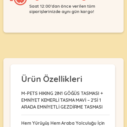
Ağızlıklar
&
Saat 12:00'dan önce verilen tüm
•
Kulübesi
siparişlerinizde aynı gün kargo!
KUŞ
Bakım
&
&
Balkon
Sağlık
Ağı
ÜRÜNLERI
&
•
Eğitim
Kedi
Ürünleri
Kumları
•
&
•
Köpek
Koku
Gaga
Aksesuar
Gidericiler
Taşları
Ürünleri
&
Ürün Özellikleri
•
BALIK
Kumlar
Kıyafetleri
•
Kedi
•
•
M-PETS HIKING 2IN1 GÖĞÜS TASMASI +
ÜRÜNLERI
Tuvaleti
Kafesler
Konserveler
EMNİYET KEMERLİ TASMA MAVİ – 2'Sİ 1
ve
•
ARADA EMNİYETLİ GEZDİRME TASMASI
Ekipmanları
•
Kafes
Kuru
•
Tülleri
Mamalar
•
Kıyafetleri
Hem Yürüyüş Hem Araba Yolculuğu İçin
Akvaryum
•