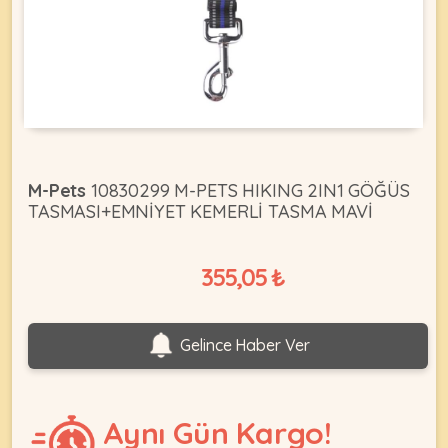
KEDI
ÜRÜNLERI
M-Pets
10830299 M-PETS HIKING 2IN1 GÖĞÜS
TASMASI+EMNİYET KEMERLİ TASMA MAVİ
•
Bakım
&
355,05 ₺
Sağlık
KÖPEK
Ürünleri
•
ÜRÜNLERI
Gelince Haber Ver
Kedi
Aksesuar
•
Aynı Gün Kargo!
Kedi
•
Kapısı