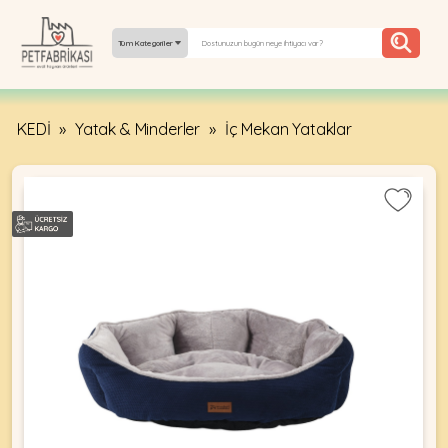
Tüm Kategoriler
KEDİ
»
Yatak & Minderler
»
İç Mekan Yataklar
YEPYENI
ÜRÜNLER
TREND
KAMPANYALAR
PATI PATI
PAZARTESI
BILGI
FABRIKASI