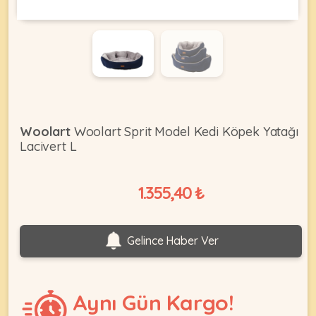
KEDI
ÜRÜNLERI
Woolart
Woolart Sprit Model Kedi Köpek Yatağı
Lacivert L
•
Bakım
&
1.355,40 ₺
Sağlık
KÖPEK
Ürünleri
•
Gelince Haber Ver
ÜRÜNLERI
Kedi
Aksesuar
•
Aynı Gün Kargo!
Kedi
•
Kapısı