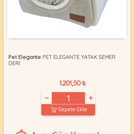
KEDI
ÜRÜNLERI
Pet Elegante
PET ELEGANTE YATAK SEMER
DERİ
•
Bakım
&
1.201,50 ₺
Sağlık
KÖPEK
Ürünleri
−
+
•
ÜRÜNLERI
Kedi
Sepete Ekle
Aksesuar
•
Kedi
•
Kapısı