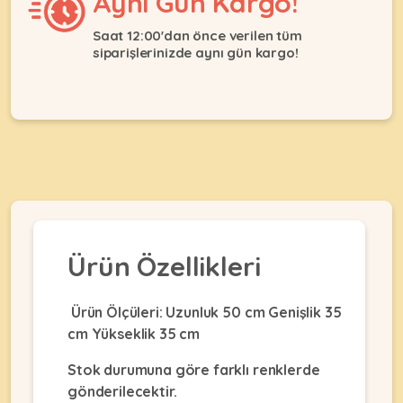
Aynı Gün Kargo!
Ağızlıklar
&
•
Kulübesi
Saat 12:00'dan önce verilen tüm
KUŞ
Bakım
siparişlerinizde aynı gün kargo!
&
&
Balkon
Sağlık
Ağı
ÜRÜNLERI
&
•
Eğitim
Kedi
Ürünleri
Kumları
•
&
•
Köpek
Koku
Gaga
Aksesuar
Gidericiler
Taşları
Ürünleri
&
•
BALIK
Kumlar
Ürün Özellikleri
Kıyafetleri
•
Kedi
•
•
ÜRÜNLERI
Tuvaleti
Kafesler
Konserveler
Ürün Ölçüleri: Uzunluk 50 cm Genişlik 35
ve
cm Yükseklik 35 cm
•
Ekipmanları
•
Kafes
Kuru
Stok durumuna göre farklı renklerde
•
Tülleri
Mamalar
•
Kıyafetleri
gönderilecektir.
Akvaryum
•