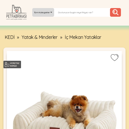
Tüm Kategoriler
KEDİ
»
Yatak & Minderler
»
İç Mekan Yataklar
YEPYENI
ÜRÜNLER
TREND
KAMPANYALAR
PATI PATI
PAZARTESI
BILGI
FABRIKASI