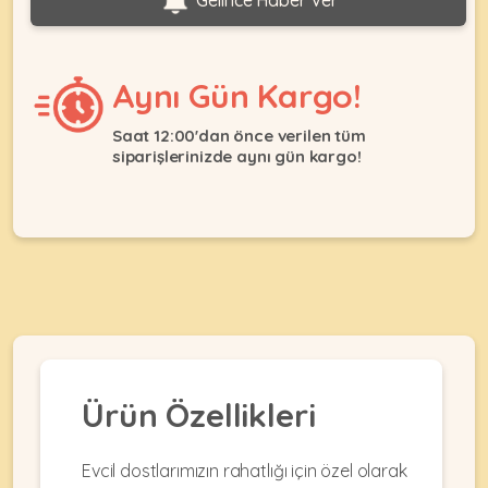
Gelince Haber Ver
Ağızlıklar
&
•
Kulübesi
KUŞ
Bakım
&
&
Aynı Gün Kargo!
Balkon
Sağlık
Ağı
ÜRÜNLERI
&
Saat 12:00'dan önce verilen tüm
•
Eğitim
siparişlerinizde aynı gün kargo!
Kedi
Ürünleri
Kumları
•
&
•
Köpek
Koku
Gaga
Aksesuar
Gidericiler
Taşları
Ürünleri
&
•
BALIK
Kumlar
Kıyafetleri
•
Kedi
•
•
ÜRÜNLERI
Tuvaleti
Kafesler
Konserveler
ve
Ürün Özellikleri
•
Ekipmanları
•
Kafes
Kuru
•
Tülleri
Mamalar
•
Evcil dostlarımızın rahatlığı için özel olarak
Kıyafetleri
Akvaryum
•