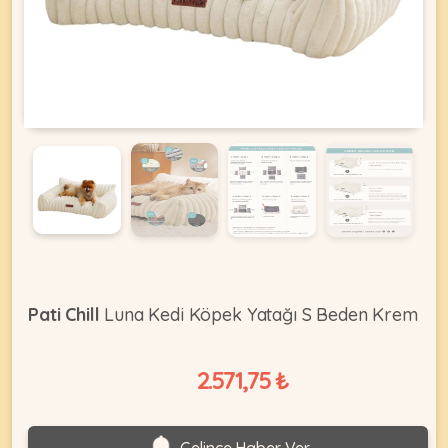
KEDI
ÜRÜNLERI
•
Bakım
&
Sağlık
KÖPEK
Ürünleri
Pati Chill
Luna Kedi Köpek Yatağı S Beden Krem
•
ÜRÜNLERI
Kedi
Aksesuar
2.571,75 ₺
•
Kedi
•
Kapısı