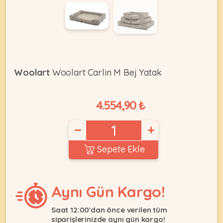
KEDI
ÜRÜNLERI
Woolart
Woolart Carlin M Bej Yatak
4.554,90 ₺
•
Bakım
&
−
+
Sağlık
KÖPEK
Ürünleri
Sepete Ekle
•
ÜRÜNLERI
Kedi
Aksesuar
Aynı Gün Kargo!
•
Saat 12:00'dan önce verilen tüm
Kedi
•
siparişlerinizde aynı gün kargo!
Kapısı