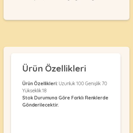
Ağızlıklar
&
•
Kulübesi
KUŞ
Bakım
&
&
Balkon
Sağlık
Ağı
ÜRÜNLERI
&
•
Eğitim
Kedi
Ürünleri
Kumları
•
&
•
Köpek
Koku
Ürün Özellikleri
Gaga
Aksesuar
Gidericiler
Taşları
Ürünleri
&
•
BALIK
Ürün Özellikleri:
Uzunluk 100 Genişlik 70
Kumlar
Kıyafetleri
•
Yükseklik 18
Kedi
•
•
Stok Durumuna Göre Farklı Renklerde
ÜRÜNLERI
Tuvaleti
Kafesler
Konserveler
Gönderilecektir.
ve
•
Ekipmanları
•
Kafes
Kuru
•
Tülleri
Mamalar
•
Kıyafetleri
Akvaryum
•