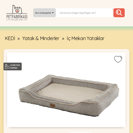
Tüm Kategoriler
KEDİ
»
Yatak & Minderler
»
İç Mekan Yataklar
YEPYENI
ÜRÜNLER
TREND
KAMPANYALAR
PATI PATI
PAZARTESI
BILGI
FABRIKASI