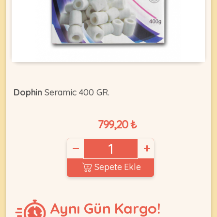
KEDI
ÜRÜNLERI
Dophin
Seramic 400 GR.
•
Bakım
799,20 ₺
&
Sağlık
KÖPEK
Ürünleri
−
+
•
Sepete Ekle
ÜRÜNLERI
Kedi
Aksesuar
•
Aynı Gün Kargo!
Kedi
•
Kapısı