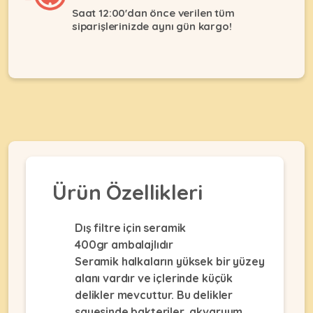
Ağızlıklar
&
Saat 12:00'dan önce verilen tüm
•
siparişlerinizde aynı gün kargo!
Kulübesi
KUŞ
Bakım
&
&
Balkon
Sağlık
Ağı
ÜRÜNLERI
&
•
Eğitim
Kedi
Ürünleri
Kumları
•
&
•
Köpek
Koku
Gaga
Aksesuar
Gidericiler
Taşları
Ürünleri
&
Ürün Özellikleri
•
BALIK
Kumlar
Kıyafetleri
•
Kedi
•
•
Dış filtre için seramik
ÜRÜNLERI
Tuvaleti
Kafesler
Konserveler
400gr ambalajlıdır
ve
•
Seramik halkaların yüksek bir yüzey
Ekipmanları
•
Kafes
alanı vardır ve içlerinde küçük
Kuru
•
Tülleri
Mamalar
•
delikler mevcuttur. Bu delikler
Kıyafetleri
Akvaryum
sayesinde bakteriler, akvaryum
•