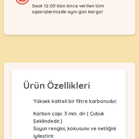
Ağızlıklar
&
Saat 12:00'dan önce verilen tüm
•
siparişlerinizde aynı gün kargo!
Kulübesi
KUŞ
Bakım
&
&
Balkon
Sağlık
Ağı
ÜRÜNLERI
&
•
Eğitim
Kedi
Ürünleri
Kumları
•
&
•
Köpek
Koku
Gaga
Aksesuar
Gidericiler
Taşları
Ürünleri
&
Ürün Özellikleri
•
BALIK
Kumlar
Kıyafetleri
•
Kedi
•
•
Yüksek kaliteli bir filtre karbonudur.
ÜRÜNLERI
Tuvaleti
Kafesler
Konserveler
ve
Karbon çapı: 3 mm. dir ( Çubuk
•
Ekipmanları
•
Şeklindedir.)
Kafes
Kuru
•
Suyun rengini, kokusunu ve netliğini
Tülleri
Mamalar
•
Kıyafetleri
iyileştirir.
Akvaryum
•