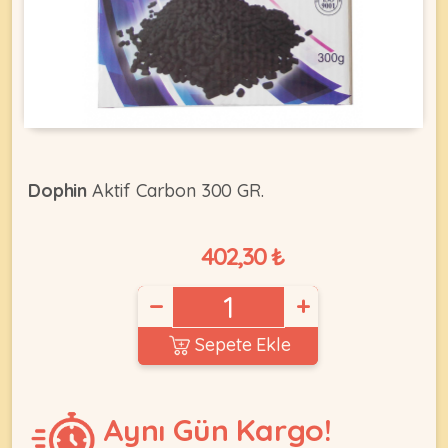
KEDI
ÜRÜNLERI
Dophin
Aktif Carbon 300 GR.
•
Bakım
402,30 ₺
&
Sağlık
KÖPEK
Ürünleri
−
+
•
Sepete Ekle
ÜRÜNLERI
Kedi
Aksesuar
•
Aynı Gün Kargo!
Kedi
•
Kapısı