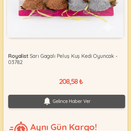
KEDI
ÜRÜNLERI
Royalist
Sarı Gagalı Peluş Kuş Kedi Oyuncak -
03782
•
Bakım
&
208,58 ₺
Sağlık
KÖPEK
Ürünleri
•
ÜRÜNLERI
Gelince Haber Ver
Kedi
Aksesuar
•
Kedi
Aynı Gün Kargo!
•
Kapısı