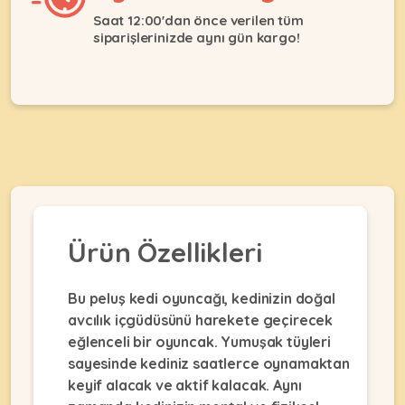
Ağızlıklar
&
Saat 12:00'dan önce verilen tüm
•
Kulübesi
siparişlerinizde aynı gün kargo!
KUŞ
Bakım
&
&
Balkon
Sağlık
Ağı
ÜRÜNLERI
&
•
Eğitim
Kedi
Ürünleri
Kumları
•
&
•
Köpek
Koku
Gaga
Aksesuar
Gidericiler
Taşları
Ürünleri
&
Ürün Özellikleri
•
BALIK
Kumlar
Kıyafetleri
•
Kedi
•
•
Bu peluş kedi oyuncağı, kedinizin doğal
ÜRÜNLERI
Tuvaleti
Kafesler
Konserveler
avcılık içgüdüsünü harekete geçirecek
ve
•
eğlenceli bir oyuncak. Yumuşak tüyleri
Ekipmanları
•
Kafes
Kuru
sayesinde kediniz saatlerce oynamaktan
•
Tülleri
Mamalar
•
keyif alacak ve aktif kalacak. Aynı
Kıyafetleri
Akvaryum
•