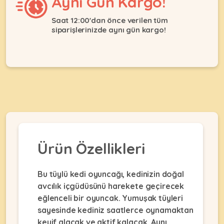
Aynı Gün Kargo!
Ağızlıklar
&
•
Kulübesi
Saat 12:00'dan önce verilen tüm
KUŞ
Bakım
siparişlerinizde aynı gün kargo!
&
&
Balkon
Sağlık
Ağı
ÜRÜNLERI
&
•
Eğitim
Kedi
Ürünleri
Kumları
•
&
•
Köpek
Koku
Gaga
Aksesuar
Gidericiler
Taşları
Ürünleri
&
•
BALIK
Kumlar
Ürün Özellikleri
Kıyafetleri
•
Kedi
•
•
ÜRÜNLERI
Tuvaleti
Kafesler
Konserveler
Bu tüylü kedi oyuncağı, kedinizin doğal
ve
avcılık içgüdüsünü harekete geçirecek
•
Ekipmanları
•
Kafes
eğlenceli bir oyuncak. Yumuşak tüyleri
Kuru
•
Tülleri
sayesinde kediniz saatlerce oynamaktan
Mamalar
•
Kıyafetleri
Akvaryum
keyif alacak ve aktif kalacak. Aynı
•