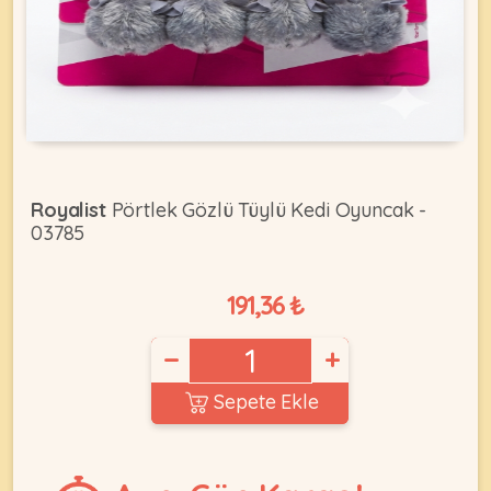
KEDI
ÜRÜNLERI
Royalist
Pörtlek Gözlü Tüylü Kedi Oyuncak -
03785
•
Bakım
&
191,36 ₺
Sağlık
KÖPEK
Ürünleri
−
+
•
ÜRÜNLERI
Kedi
Sepete Ekle
Aksesuar
•
Kedi
•
Kapısı