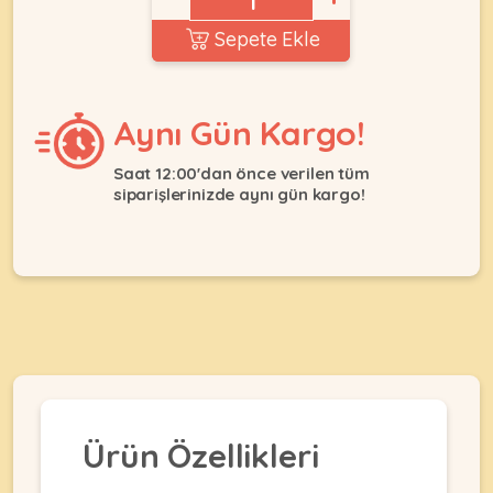
Ağızlıklar
&
Sepete Ekle
•
Kulübesi
KUŞ
Bakım
&
&
Balkon
Sağlık
Ağı
Aynı Gün Kargo!
ÜRÜNLERI
&
•
Eğitim
Kedi
Saat 12:00'dan önce verilen tüm
Ürünleri
siparişlerinizde aynı gün kargo!
Kumları
•
&
•
Köpek
Koku
Gaga
Aksesuar
Gidericiler
Taşları
Ürünleri
&
•
BALIK
Kumlar
Kıyafetleri
•
Kedi
•
•
ÜRÜNLERI
Tuvaleti
Kafesler
Konserveler
ve
•
Ekipmanları
•
Kafes
Kuru
Ürün Özellikleri
•
Tülleri
Mamalar
•
Kıyafetleri
Akvaryum
•