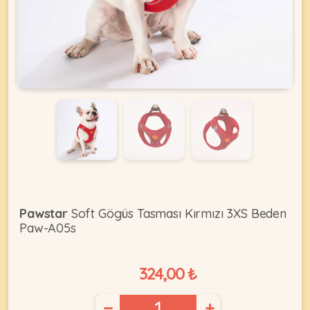
KEDI
ÜRÜNLERI
•
Bakım
&
Sağlık
KÖPEK
Ürünleri
Pawstar
Soft Gögüs Tasması Kırmızı 3XS Beden
Paw-A05s
•
ÜRÜNLERI
Kedi
Aksesuar
324,00 ₺
•
Kedi
•
−
+
Kapısı