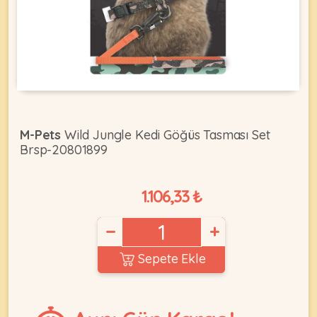
KEDI
ÜRÜNLERI
M-Pets
Wild Jungle Kedi Göğüs Tasması Set
Brsp-20801899
•
Bakım
&
1.106,33 ₺
Sağlık
KÖPEK
Ürünleri
−
+
•
ÜRÜNLERI
Kedi
Sepete Ekle
Aksesuar
•
Kedi
•
Kapısı