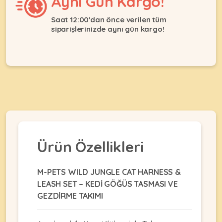
Aynı Gün Kargo!
Ağızlıklar
&
•
Kulübesi
Saat 12:00'dan önce verilen tüm
KUŞ
Bakım
siparişlerinizde aynı gün kargo!
&
&
Balkon
Sağlık
Ağı
ÜRÜNLERI
&
•
Eğitim
Kedi
Ürünleri
Kumları
•
&
•
Köpek
Koku
Gaga
Aksesuar
Gidericiler
Taşları
Ürünleri
&
•
BALIK
Kumlar
Ürün Özellikleri
Kıyafetleri
•
Kedi
•
•
ÜRÜNLERI
Tuvaleti
Kafesler
Konserveler
M-PETS WILD JUNGLE CAT HARNESS &
ve
LEASH SET – KEDİ GÖĞÜS TASMASI VE
•
Ekipmanları
•
Kafes
GEZDİRME TAKIMI
Kuru
•
Tülleri
Mamalar
•
Kıyafetleri
Akvaryum
•