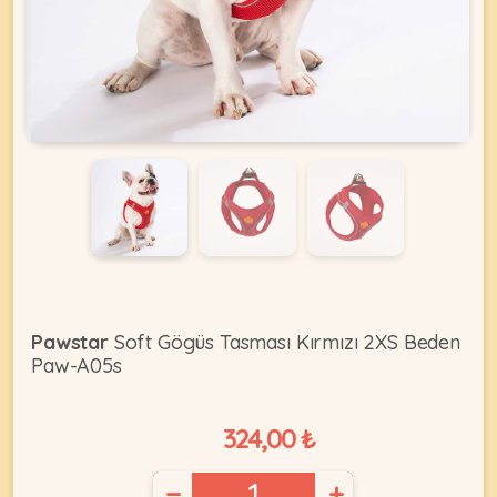
KEDI
ÜRÜNLERI
•
Bakım
&
Sağlık
KÖPEK
Ürünleri
Pawstar
Soft Gögüs Tasması Kırmızı 2XS Beden
Paw-A05s
•
ÜRÜNLERI
Kedi
Aksesuar
324,00 ₺
•
Kedi
•
−
+
Kapısı