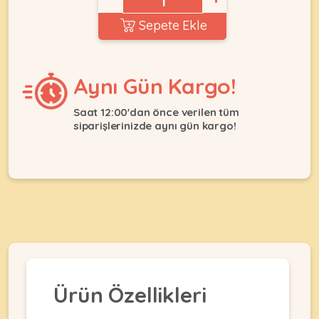
Ağızlıklar
&
Sepete Ekle
•
Kulübesi
KUŞ
Bakım
&
&
Balkon
Sağlık
Ağı
Aynı Gün Kargo!
ÜRÜNLERI
&
•
Eğitim
Kedi
Saat 12:00'dan önce verilen tüm
Ürünleri
siparişlerinizde aynı gün kargo!
Kumları
•
&
•
Köpek
Koku
Gaga
Aksesuar
Gidericiler
Taşları
Ürünleri
&
•
BALIK
Kumlar
Kıyafetleri
•
Kedi
•
•
ÜRÜNLERI
Tuvaleti
Kafesler
Konserveler
ve
•
Ekipmanları
•
Kafes
Kuru
Ürün Özellikleri
•
Tülleri
Mamalar
•
Kıyafetleri
Akvaryum
•