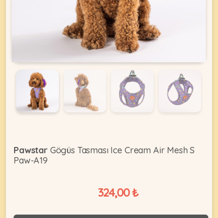
KEDI
ÜRÜNLERI
•
Bakım
&
Sağlık
KÖPEK
Ürünleri
Pawstar
Gögüs Tasması Ice Cream Air Mesh S
Paw-A19
•
ÜRÜNLERI
Kedi
Aksesuar
324,00 ₺
•
Kedi
•
Kapısı