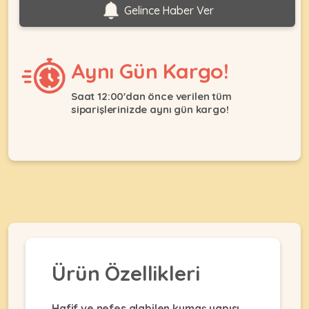
Ağızlıklar
Gelince Haber Ver
&
•
Kulübesi
KUŞ
Bakım
&
&
Balkon
Aynı Gün Kargo!
Sağlık
Ağı
ÜRÜNLERI
&
•
Saat 12:00'dan önce verilen tüm
Eğitim
Kedi
siparişlerinizde aynı gün kargo!
Ürünleri
Kumları
•
&
•
Köpek
Koku
Gaga
Aksesuar
Gidericiler
Taşları
Ürünleri
&
•
BALIK
Kumlar
Kıyafetleri
•
Kedi
•
•
ÜRÜNLERI
Tuvaleti
Kafesler
Konserveler
ve
•
Ekipmanları
•
Ürün Özellikleri
Kafes
Kuru
•
Tülleri
Mamalar
•
Kıyafetleri
Akvaryum
Hafif ve nefes alabilen kumaş yapısı
•