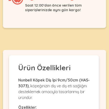
Ağızlıklar
&
Saat 12:00'dan önce verilen tüm
•
Kulübesi
siparişlerinizde aynı gün kargo!
KUŞ
Bakım
&
&
Balkon
Sağlık
Ağı
ÜRÜNLERI
&
•
Eğitim
Kedi
Ürünleri
Kumları
•
&
•
Köpek
Koku
Gaga
Aksesuar
Gidericiler
Taşları
Ürünleri
&
Ürün Özellikleri
•
BALIK
Kumlar
Kıyafetleri
•
Kedi
•
•
Nunbell Köpek Diş İpi 9cm/50cm (HAS-
ÜRÜNLERI
Tuvaleti
Kafesler
Konserveler
3073)
, köpeğinizin diş ve diş eti sağlığını
ve
•
desteklemek amacıyla tasarlanmış bir
Ekipmanları
•
Kafes
Kuru
üründür.
•
Tülleri
Mamalar
•
Kıyafetleri
Özellikler:
Akvaryum
•