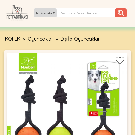
Tüm Kategoriler
KÖPEK
»
Oyuncaklar
»
Diş İpi Oyuncakları
YEPYENI
ÜRÜNLER
TREND
KAMPANYALAR
PATI PATI
PAZARTESI
BILGI
FABRIKASI