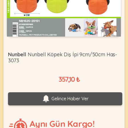
KEDI
ÜRÜNLERI
Nunbell
Nunbell Köpek Diş İpi 9cm/50cm Has-
3073
•
Bakım
&
357,10 ₺
Sağlık
KÖPEK
Ürünleri
•
ÜRÜNLERI
Gelince Haber Ver
Kedi
Aksesuar
•
Aynı Gün Kargo!
Kedi
•
Kapısı