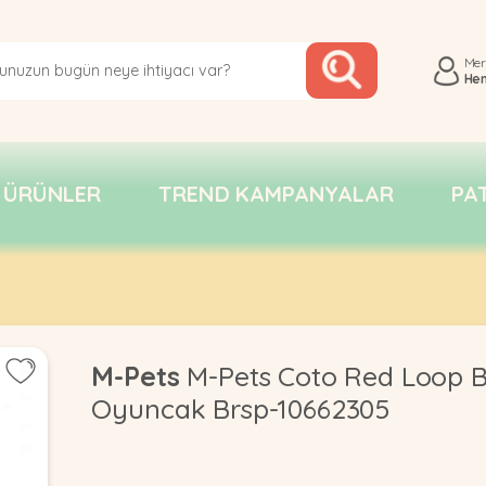
Me
He
 ÜRÜNLER
TREND KAMPANYALAR
PA
M-Pets
M-Pets Coto Red Loop B
Oyuncak Brsp-10662305