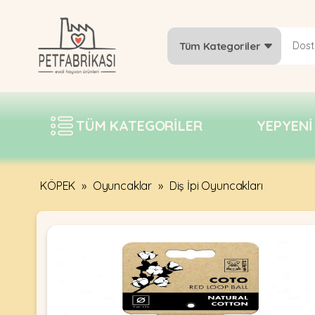
Tüm Kategoriler
YEPYENI
ÜRÜNLER
TÜM KATEGORILER
YEPYENI
TREND
KAMPANYALAR
PATI PATI
KÖPEK
»
Oyuncaklar
»
Diş İpi Oyuncakları
PAZARTESI
BILGI
FABRIKASI