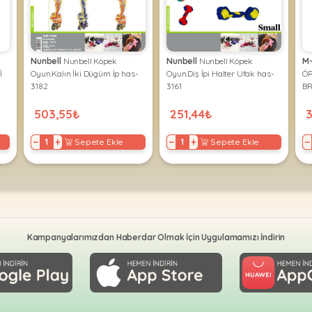
Nunbell
Nunbell Köpek
Nunbell
Nunbell Köpek
M
İ
Oyun.Kalın İki Dügüm İp has-
Oyun.Diş İpi Halter Ufak has-
Ö
3182
3161
BR
503,55₺
251,44₺
−
+
−
+
−
Sepete Ekle
Sepete Ekle
Kampanyalarımızdan Haberdar Olmak İçin Uygulamamızı İndirin