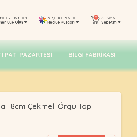
0
rhaba
Giriş Yapın
Bu Çarkta Boş Yok
Alışveriş
men Üye Olun
Hediye Rüzgarı
Sepetim
TI PATI PAZARTESI
BILGI FABRIKASI
all 8cm Çekmeli Örgü Top