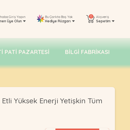
0
rhaba
Giriş Yapın
Bu Çarkta Boş Yok
Alışveriş
men Üye Olun
Hediye Rüzgarı
Sepetim
TI PATI PAZARTESI
BILGI FABRIKASI
 Etli Yüksek Enerji Yetişkin Tüm