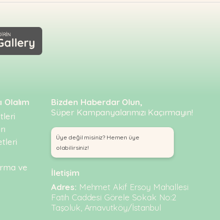
apılmalıdır.
Ani geçişler mide ve bağırsak
ır. Bu süreçte ev yemeği eklenmemeli, sadece
nebilir.
uz durumda veteriner hekime danışılmalıdır.
ı Olalım
Bizden Haberdar Olun,
Süper Kampanyalarımızı Kaçırmayın!
leri
rı
Üye değil misiniz? Hemen üye
tleri
olabilirsiniz!
urma ve
İletişim
Adres:
Mehmet Akif Ersoy Mahallesi
Fatih Caddesi Görele Sokak No:2
Taşoluk, Arnavutköy/İstanbul