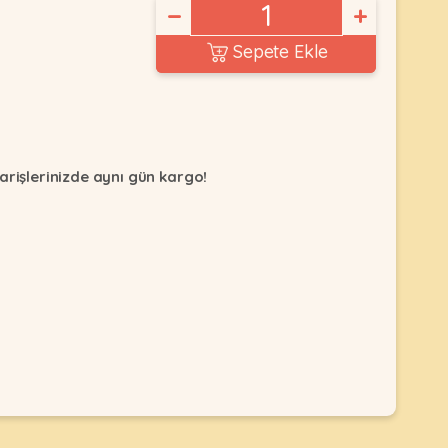
−
+
Sepete Ekle
arişlerinizde aynı gün kargo!