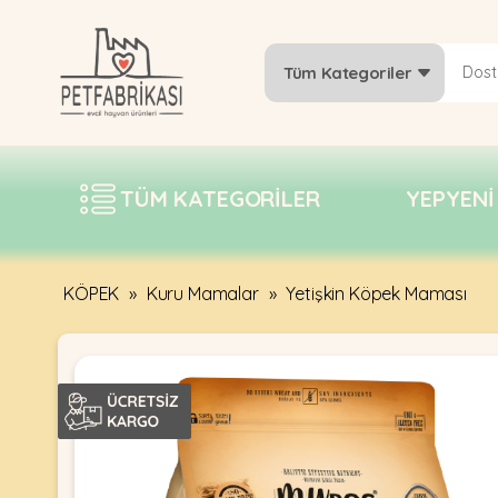
Tüm Kategoriler
YEPYENI
ÜRÜNLER
TÜM KATEGORILER
YEPYENI
TREND
KAMPANYALAR
PATI PATI
KÖPEK
»
Kuru Mamalar
»
Yetişkin Köpek Maması
PAZARTESI
BILGI
FABRIKASI