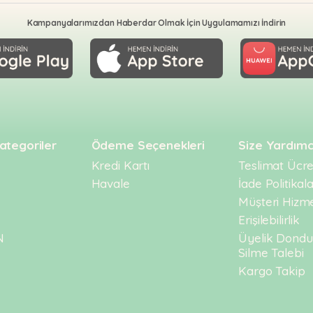
ekilde uyum sağlayabilmesi için, mama değişimi kademeli olarak y
Kampanyalarımızdan Haberdar Olmak İçin Uygulamamızı İndirin
ski ve yeni mamanın karıştırılarak verilmesiyle tamamlanmalıd
 hayvanlar için, yeni mama elde sunularak alışma süreci destekle
 seviyesi ve genel durumu gözlemlenmeli; herhangi bir olums
ma
ategoriler
Ödeme Seçenekleri
Size Yardımc
Kredi Kartı
Teslimat Ücret
Havale
İade Politikala
Müşteri Hizme
Erişilebilirlik
N
Üyelik Dond
Silme Talebi
Kargo Takip