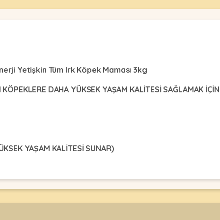
Enerji Yetişkin Tüm Irk Köpek Maması 3kg
İN KÖPEKLERE DAHA YÜKSEK YAŞAM KALİTESİ SAĞLAMAK İÇİ
ÜKSEK YAŞAM KALİTESİ SUNAR)
15
20
25
30
35
20-265
280-340
340-415
390-465
420-520
470