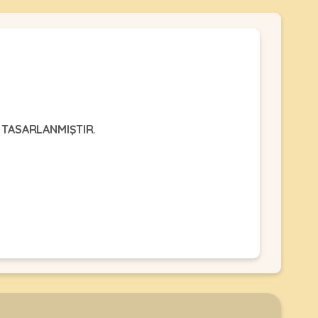
N TASARLANMIŞTIR
.
40
45
50
-570
510-610
570-670