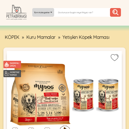
Tüm Kategoriler
KÖPEK
»
Kuru Mamalar
»
Yetişkin Köpek Maması
YEPYENI
ÜRÜNLER
TREND
KAMPANYALAR
PATI PATI
PAZARTESI
BILGI
FABRIKASI