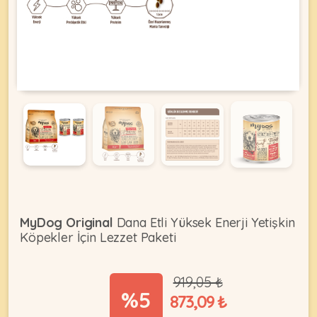
KEDI
ÜRÜNLERI
•
Bakım
&
Sağlık
KÖPEK
Ürünleri
MyDog Original
Dana Etli Yüksek Enerji Yetişkin
•
Köpekler İçin Lezzet Paketi
ÜRÜNLERI
Kedi
Aksesuar
919,05 ₺
•
%5
873,09 ₺
Kedi
•
Kapısı