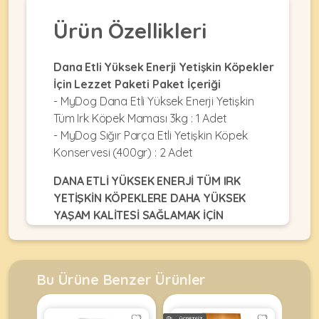
•
Dekorları
•
Kafes
Kulübe
Ürün Özellikleri
Konserveler
Ekipmanları
KEMIRGEN
&
•
&
Çitler
Akvaryum
•
Pouchlar
&
Ekipmanları
Dana Etli Yüksek Enerji Yetişkin Köpekler
Krakerler
ÜRÜNLERI
Balkon
•
&
İçin Lezzet Paketi Paket İçeriği
•
Ağı
Kuru
Ödülleri
- MyDog Dana Etli Yüksek Enerji Yetişkin
Akvaryum
Mamalar
•
&
Tüm Irk Köpek Maması 3kg : 1 Adet
•
Mama
Fanuslar
•
- MyDog Sığır Parça Etli Yetişkin Köpek
Kuş
•
&
MyCat
Bakım
Kafesler
Konservesi (400gr) : 2 Adet
•
Su
Original
Ürünleri
Akvaryum
•
Kapları
Kedi
DANA ETLİ YÜKSEK ENERJİ TÜM IRK
Kum
KABLUMBAĞA
•
Ot
Maması
YETİŞKİN KÖPEKLERE DAHA YÜKSEK
•
&
Mamalar
&
YAŞAM KALİTESİ SAĞLAMAK İÇİN
MyDog
Taşları
•
Talaşlar
•
Original
ÜRÜNLERI
TASARLANMIŞTIR
.
Mama
•
Oyuncaklar
•
Köpek
&
Balık
Oyuncaklar
Maması
PROTEİN %28
Su
•
Yemleri
Kapları
Bu Ürüne Benzer Ürünler
Paket
•
•
FAT/YAĞ %14
•
•
Yemler
Paket
Oyuncaklar
•
Filtreler
Bahçe
Yemler
Oyuncaklar
%100 MEMNUNİYET (PREMİUM İÇERİĞİ