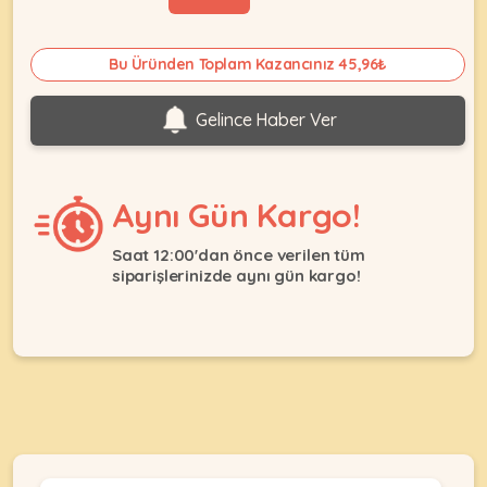
Ağızlıklar
&
•
Kulübesi
KUŞ
Bakım
Bu Üründen Toplam Kazancınız 45,96₺
&
&
Balkon
Sağlık
Ağı
Gelince Haber Ver
ÜRÜNLERI
&
•
Eğitim
Kedi
Ürünleri
Kumları
Aynı Gün Kargo!
•
&
•
Köpek
Koku
Gaga
Saat 12:00'dan önce verilen tüm
Aksesuar
Gidericiler
Taşları
siparişlerinizde aynı gün kargo!
Ürünleri
&
•
BALIK
Kumlar
Kıyafetleri
•
Kedi
•
•
ÜRÜNLERI
Tuvaleti
Kafesler
Konserveler
ve
•
Ekipmanları
•
Kafes
Kuru
•
Tülleri
Mamalar
•
Kıyafetleri
Akvaryum
•