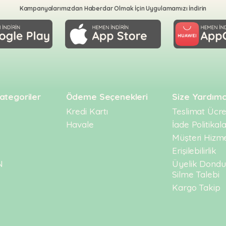
Kampanyalarımızdan Haberdar Olmak İçin Uygulamamızı İndirin
ategoriler
Ödeme Seçenekleri
Size Yardımc
Kredi Kartı
Teslimat Ücret
Havale
İade Politikala
Müşteri Hizme
Erişilebilirlik
N
Üyelik Dond
Silme Talebi
Kargo Takip