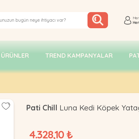
Me
He
 ÜRÜNLER
TREND KAMPANYALAR
PA
Pati Chill
Luna Kedi Köpek Yata
4.328,10 ₺