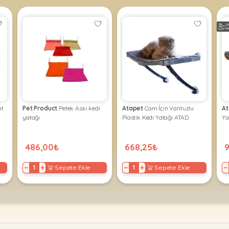
labilir, yıkanabilir ve kurutma makinasına atılabilir.
lleri mevcuttur. Mağazamızı ziyaret ederek görüntüleyebilirsin
ut
Pet Product
Petek Askı kedi
Atapet
Cam İçin Vantuzlu
At
yatağı
Plastik Kedi Yatağı ATAD
Ya
486,00₺
668,25₺
−
+
−
+
−
Sepete Ekle
Sepete Ekle