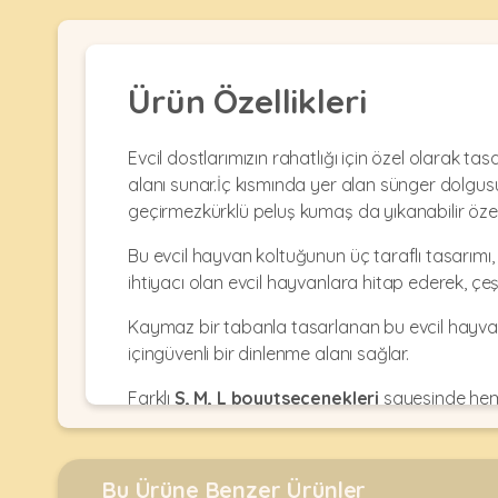
Kulübesi
KUŞ
Bakım
&
&
Balkon
Sağlık
Ağı
ÜRÜNLERI
Ürün Özellikleri
&
•
Eğitim
Kedi
Ürünleri
Kumları
Evcil dostlarımızın rahatlığı için özel olarak ta
•
&
•
alanı sunar.İç kısmında yer alan sünger dolgusu ç
Köpek
Koku
Gaga
geçirmezkürklü peluş kumaş da yıkanabilir özell
Aksesuar
Gidericiler
Taşları
Ürünleri
&
Bu evcil hayvan koltuğunun üç taraflı tasarımı
•
BALIK
Kumlar
Kıyafetleri
ihtiyacı olan evcil hayvanlara hitap ederek, çeşi
•
Kedi
•
•
Kaymaz bir tabanla tasarlanan bu evcil hayvan
ÜRÜNLERI
Tuvaleti
Kafesler
Konserveler
içingüvenli bir dinlenme alanı sağlar.
ve
•
Ekipmanları
•
Kafes
Farklı
S, M, L boyutseçenekleri
sayesinde hem
Kuru
•
Tülleri
bej renk seçenekleri
ile hem şık hem de kullanı
Mamalar
•
Kıyafetleri
Akvaryum
•
•
✔ Stoklar sınırlısayıdadır.
Dekorları
•
Kafes
Kulübe
Bu Ürüne Benzer Ürünler
✔ İçerisinde 4 adet sünger mevcuttur. ( Süngerl