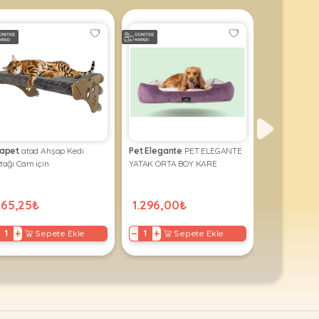
iz.
apet
atad Ahşap Kedi
Pet Elegante
PET ELEGANTE
Woolart
Wool
tağı Cam için
YATAK ORTA BOY KARE
Yatak
965,25₺
1.296,00₺
1.614,60
+
−
+
−
+
Sepete Ekle
Sepete Ekle
S