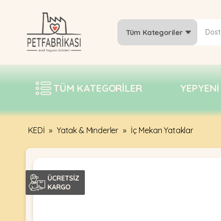
Tüm Kategoriler
YEPYENI
ÜRÜNLER
TÜM KATEGORILER
YEPYENI
TREND
KAMPANYALAR
PATI PATI
KEDİ
»
Yatak & Minderler
»
İç Mekan Yataklar
PAZARTESI
BILGI
FABRIKASI