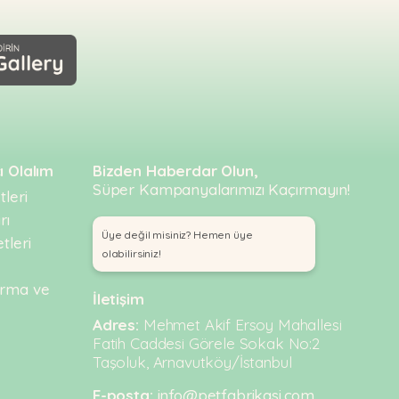
ı Olalım
Bizden Haberdar Olun,
Süper Kampanyalarımızı Kaçırmayın!
leri
rı
Üye değil misiniz? Hemen üye
tleri
olabilirsiniz!
urma ve
İletişim
Adres:
Mehmet Akif Ersoy Mahallesi
Fatih Caddesi Görele Sokak No:2
Taşoluk, Arnavutköy/İstanbul
E-posta:
info@petfabrikasi.com