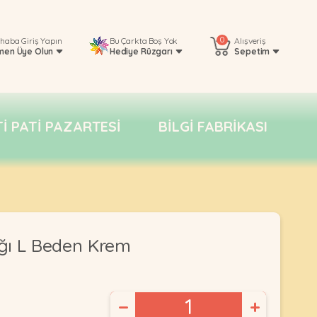
0
rhaba
Giriş Yapın
Bu Çarkta Boş Yok
Alışveriş
men Üye Olun
Hediye Rüzgarı
Sepetim
TI PATI PAZARTESI
BILGI FABRIKASI
ğı L Beden Krem
−
+