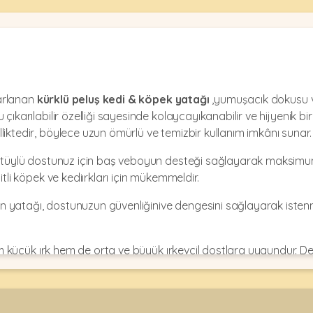
sarlanan
kürklü peluş kedi & köpek yatağı
,yumuşacık dokusu ve
ıkarılabilir özelliği sayesinde kolaycayıkanabilir ve hijyenik bir
iktedir, böylece uzun ömürlü ve temizbir kullanım imkânı sunar.
, tüylü dostunuz için baş veboyun desteği sağlayarak maksimum 
tli köpek ve kediırkları için mükemmeldir.
 yatağı, dostunuzun güvenliğinive dengesini sağlayarak istenm
 küçük ırk hem de orta ve büyük ırkevcil dostlara uygundur
şlı bir üründür.
erin yıkanmaması tavsiyeedilir ! )