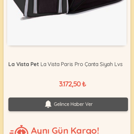
KEDI
ÜRÜNLERI
•
La Vista Pet
La Vista Paris Pro Çanta Siyah Lvs
Bakım
&
Sağlık
3.172,50 ₺
KÖPEK
Ürünleri
•
ÜRÜNLERI
Gelince Haber Ver
Kedi
Aksesuar
•
Kedi
Aynı Gün Kargo!
•
Kapısı