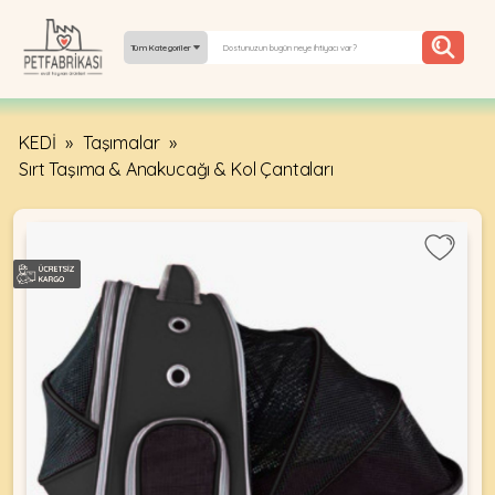
Tüm Kategoriler
KEDİ
»
Taşımalar
»
YEPYENI
Sırt Taşıma & Anakucağı & Kol Çantaları
ÜRÜNLER
TREND
KAMPANYALAR
PATI PATI
PAZARTESI
BILGI
FABRIKASI