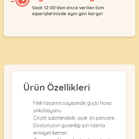
Ağızlıklar
&
Saat 12:00'dan önce verilen tüm
•
Kulübesi
siparişlerinizde aynı gün kargo!
KUŞ
Bakım
&
&
Balkon
Sağlık
Ağı
ÜRÜNLERI
&
•
Eğitim
Kedi
Ürünleri
Kumları
•
&
•
Köpek
Koku
Gaga
Aksesuar
Gidericiler
Taşları
Ürünleri
&
•
Ürün Özellikleri
BALIK
Kumlar
Kıyafetleri
•
Kedi
•
•
Fileli tasarımı sayesinde güçlü hava
ÜRÜNLERI
Tuvaleti
Kafesler
Konserveler
sirkülasyonu
ve
•
Ekipmanları
•
Çıtçıtlı sabitlenebilir, açılır ön pencere
Kafes
Kuru
Dostunuzun güvenliği için tasma
•
Tülleri
Mamalar
•
emniyet kemeri
Kıyafetleri
Akvaryum
•