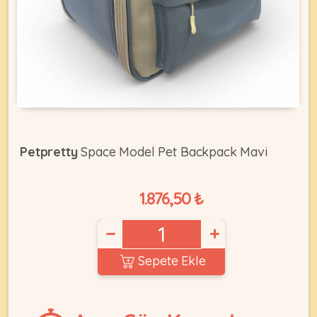
KEDI
ÜRÜNLERI
•
Petpretty
Space Model Pet Backpack Mavi
Bakım
&
Sağlık
1.876,50 ₺
KÖPEK
Ürünleri
−
+
•
ÜRÜNLERI
Kedi
Sepete Ekle
Aksesuar
•
Kedi
•
Kapısı