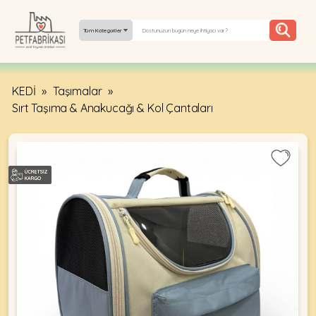
Tüm Kategoriler
KEDİ
»
Taşımalar
»
YEPYENI
Sırt Taşıma & Anakucağı & Kol Çantaları
ÜRÜNLER
TREND
KAMPANYALAR
PATI PATI
PAZARTESI
BILGI
FABRIKASI