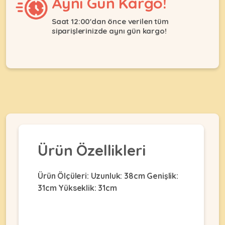
Aynı Gün Kargo!
Ağızlıklar
&
•
Kulübesi
Saat 12:00'dan önce verilen tüm
KUŞ
Bakım
&
siparişlerinizde aynı gün kargo!
&
Balkon
Sağlık
Ağı
ÜRÜNLERI
&
•
Eğitim
Kedi
Ürünleri
Kumları
•
&
•
Köpek
Koku
Gaga
Aksesuar
Gidericiler
Taşları
Ürünleri
&
•
BALIK
Kumlar
Ürün Özellikleri
Kıyafetleri
•
Kedi
•
•
ÜRÜNLERI
Tuvaleti
Kafesler
Konserveler
Ürün Ölçüleri: Uzunluk: 38cm Genişlik:
ve
•
31cm Yükseklik: 31cm
Ekipmanları
•
Kafes
Kuru
•
Tülleri
Mamalar
•
Kıyafetleri
Akvaryum
•