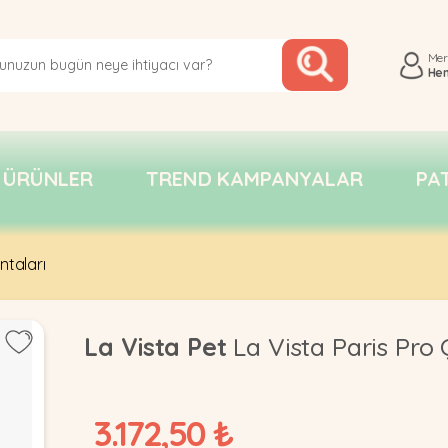
Me
He
 ÜRÜNLER
TREND KAMPANYALAR
PA
ntaları
La Vista Pet
La Vista Paris Pro
3.172,50 ₺