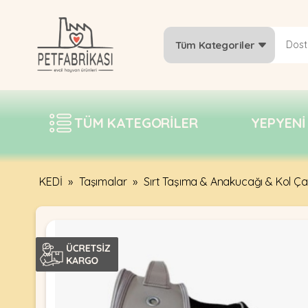
Tüm Kategoriler
YEPYENI
ÜRÜNLER
TÜM KATEGORILER
YEPYENI
TREND
KAMPANYALAR
PATI PATI
KEDİ
»
Taşımalar
»
Sırt Taşıma & Anakucağı & Kol Ça
PAZARTESI
BILGI
FABRIKASI