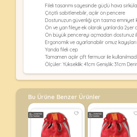
Kulübesi
KUŞ
Fileli tasarımı sayesinde güçlü hava sirkü
Bakım
&
&
Çıtçıtlı sabitlenebilir, açılır ön pencere
Balkon
Sağlık
Ağı
Dostunuzun güvenliği için tasma emniyet 
ÜRÜNLERI
&
Ön ve yan fileye ek olarak yanlarda 2şer
•
Eğitim
Ön büyük pencereyi açmadan dostunuz ile
Kedi
Ürünleri
Ergonomik ve ayarlanabilir omuz kayışları
Kumları
•
&
Yanda fileli cep
•
Köpek
Koku
Gaga
Tamamen açılır çift fermuar ile kullanılmad
Aksesuar
Gidericiler
Taşları
Ölçüler: Yükseklik: 41cm Genişlik: 31cm Deri
Ürünleri
&
•
BALIK
Kumlar
Kıyafetleri
•
Kedi
•
•
ÜRÜNLERI
Tuvaleti
Kafesler
Konserveler
Bu Ürüne Benzer Ürünler
ve
•
Ekipmanları
•
Kafes
Kuru
•
Tülleri
Mamalar
•
Kıyafetleri
Akvaryum
•
•
Dekorları
•
Kafes
Kulübe