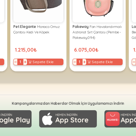
Pet Elegante
Monaco Omuz
Pakeway
Fan Havalandırmalı
La
Çantası Kedi Ve Köpek
Astronot Sırt Çantası (Pembe -
Be
Pakeway094)
Gö
1.215,00₺
6.075,00₺
1
−
+
−
+
−
Sepete Ekle
Sepete Ekle
Kampanyalarımızdan Haberdar Olmak İçin Uygulamamızı İndirin