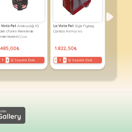
 Vista Pet
Anakucağı XS
La Vista Pet
Style Flybag
La Vista Pet
den (Farklı Renklerde
Çantası Kırmızı lvs
Büyük Flybag
nderilecektir) Lvs
( Farklı Renkl
.485,00₺
1.822,50₺
1.417,50
+
−
+
−
+
Sepete Ekle
Sepete Ekle
S