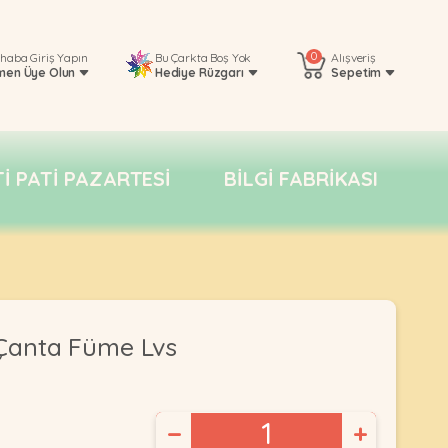
0
rhaba
Giriş Yapın
Bu Çarkta Boş Yok
Alışveriş
men Üye Olun
Hediye Rüzgarı
Sepetim
TI PATI PAZARTESI
BILGI FABRIKASI
 Çanta Füme Lvs
−
+