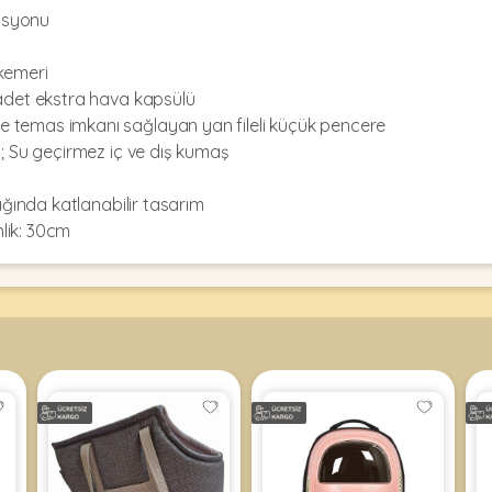
lasyonu
kemeri
 adet ekstra hava kapsülü
 temas imkanı sağlayan yan fileli küçük pencere
 ; Su geçirmez iç ve dış kumaş
ığında katlanabilir tasarım
nlik: 30cm