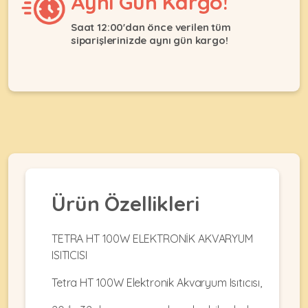
Aynı Gün Kargo!
Ağızlıklar
&
•
Kulübesi
Saat 12:00'dan önce verilen tüm
KUŞ
Bakım
siparişlerinizde aynı gün kargo!
&
&
Balkon
Sağlık
Ağı
ÜRÜNLERI
&
•
Eğitim
Kedi
Ürünleri
Kumları
•
&
•
Köpek
Koku
Gaga
Aksesuar
Gidericiler
Taşları
Ürünleri
&
•
BALIK
Kumlar
Ürün Özellikleri
Kıyafetleri
•
Kedi
•
•
ÜRÜNLERI
Tuvaleti
Kafesler
Konserveler
TETRA HT 100W ELEKTRONİK AKVARYUM
ve
ISITICISI
•
Ekipmanları
•
Kafes
Kuru
Tetra HT 100W Elektronik Akvaryum Isıtıcısı,
•
Tülleri
Mamalar
•
Kıyafetleri
Akvaryum
•