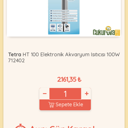
KEDI
ÜRÜNLERI
Tetra
HT 100 Elektronik Akvaryum Isıtıcısı 100W
712402
•
Bakım
&
2.161,35 ₺
Sağlık
KÖPEK
Ürünleri
−
+
•
ÜRÜNLERI
Kedi
Sepete Ekle
Aksesuar
•
Kedi
•
Kapısı