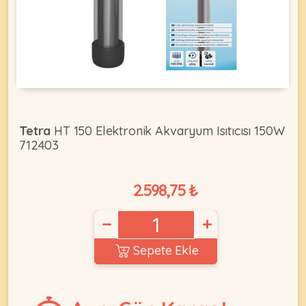
KEDI
ÜRÜNLERI
Tetra
HT 150 Elektronik Akvaryum Isıtıcısı 150W
712403
•
Bakım
&
2.598,75 ₺
Sağlık
KÖPEK
Ürünleri
−
+
•
ÜRÜNLERI
Kedi
Sepete Ekle
Aksesuar
•
Kedi
•
Kapısı