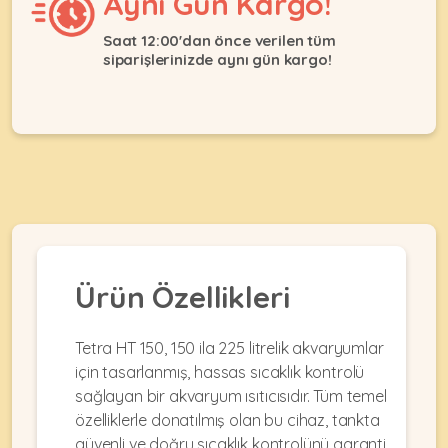
Aynı Gün Kargo!
Ağızlıklar
&
•
Kulübesi
Saat 12:00'dan önce verilen tüm
KUŞ
Bakım
siparişlerinizde aynı gün kargo!
&
&
Balkon
Sağlık
Ağı
ÜRÜNLERI
&
•
Eğitim
Kedi
Ürünleri
Kumları
•
&
•
Köpek
Koku
Gaga
Aksesuar
Gidericiler
Taşları
Ürünleri
&
•
BALIK
Kumlar
Ürün Özellikleri
Kıyafetleri
•
Kedi
•
•
ÜRÜNLERI
Tuvaleti
Kafesler
Konserveler
Tetra HT 150, 150 ila 225 litrelik akvaryumlar
ve
için tasarlanmış, hassas sıcaklık kontrolü
•
Ekipmanları
•
Kafes
sağlayan bir akvaryum ısıtıcısıdır. Tüm temel
Kuru
•
Tülleri
özelliklerle donatılmış olan bu cihaz, tankta
Mamalar
•
Kıyafetleri
Akvaryum
güvenli ve doğru sıcaklık kontrolünü garanti
•