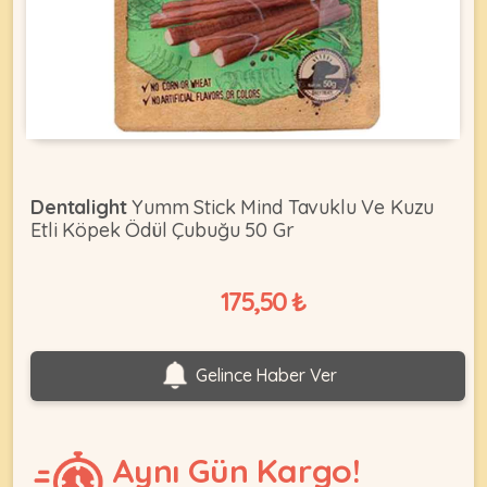
KEDI
ÜRÜNLERI
Dentalight
Yumm Stick Mind Tavuklu Ve Kuzu
Etli Köpek Ödül Çubuğu 50 Gr
•
Bakım
&
175,50 ₺
Sağlık
KÖPEK
Ürünleri
•
ÜRÜNLERI
Gelince Haber Ver
Kedi
Aksesuar
•
Aynı Gün Kargo!
Kedi
•
Kapısı