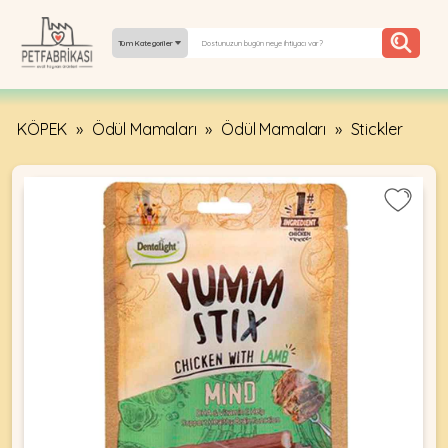
Tüm Kategoriler
KÖPEK
»
Ödül Mamaları
»
Ödül Mamaları
»
Stickler
YEPYENI
ÜRÜNLER
TREND
KAMPANYALAR
PATI PATI
PAZARTESI
BILGI
FABRIKASI