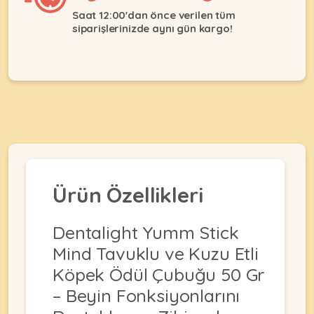
Ağızlıklar
&
Saat 12:00'dan önce verilen tüm
•
Kulübesi
siparişlerinizde aynı gün kargo!
KUŞ
Bakım
&
&
Balkon
Sağlık
Ağı
ÜRÜNLERI
&
•
Eğitim
Kedi
Ürünleri
Kumları
•
&
•
Köpek
Koku
Gaga
Aksesuar
Gidericiler
Taşları
Ürünleri
&
Ürün Özellikleri
•
BALIK
Kumlar
Kıyafetleri
•
Kedi
•
•
Dentalight Yumm Stick
ÜRÜNLERI
Tuvaleti
Kafesler
Konserveler
Mind Tavuklu ve Kuzu Etli
ve
•
Ekipmanları
•
Köpek Ödül Çubuğu 50 Gr
Kafes
Kuru
•
Tülleri
– Beyin Fonksiyonlarını
Mamalar
•
Kıyafetleri
Akvaryum
•