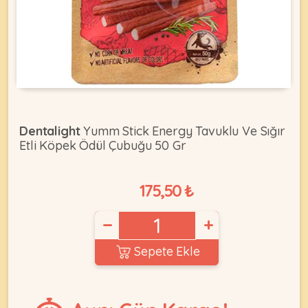
KEDI
ÜRÜNLERI
Dentalight
Yumm Stick Energy Tavuklu Ve Sığır
Etli Köpek Ödül Çubuğu 50 Gr
•
Bakım
&
175,50 ₺
Sağlık
KÖPEK
Ürünleri
−
+
•
ÜRÜNLERI
Kedi
Sepete Ekle
Aksesuar
•
Kedi
•
Kapısı