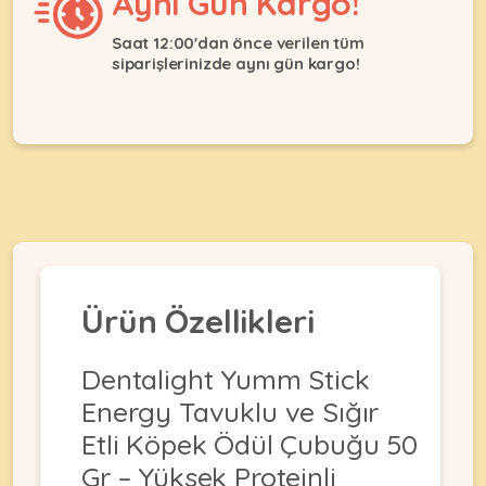
Aynı Gün Kargo!
Ağızlıklar
&
•
Kulübesi
Saat 12:00'dan önce verilen tüm
KUŞ
Bakım
siparişlerinizde aynı gün kargo!
&
&
Balkon
Sağlık
Ağı
ÜRÜNLERI
&
•
Eğitim
Kedi
Ürünleri
Kumları
•
&
•
Köpek
Koku
Gaga
Aksesuar
Gidericiler
Taşları
Ürünleri
&
•
BALIK
Kumlar
Ürün Özellikleri
Kıyafetleri
•
Kedi
•
•
ÜRÜNLERI
Tuvaleti
Kafesler
Dentalight Yumm Stick
Konserveler
ve
•
Energy Tavuklu ve Sığır
Ekipmanları
•
Kafes
Kuru
Etli Köpek Ödül Çubuğu 50
•
Tülleri
Mamalar
•
Kıyafetleri
Gr – Yüksek Proteinli
Akvaryum
•