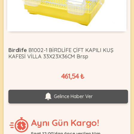
KEDI
ÜRÜNLERI
Birdlife
B1002-1 BİRDLİFE ÇİFT KAPILI KUŞ
KAFESİ VİLLA 33X23X36CM Brsp
•
Bakım
461,54 ₺
&
Sağlık
KÖPEK
Ürünleri
Gelince Haber Ver
•
ÜRÜNLERI
Kedi
Aksesuar
Aynı Gün Kargo!
•
Kedi
•
Kapısı
Saat 12:00'dan önce verilen tüm