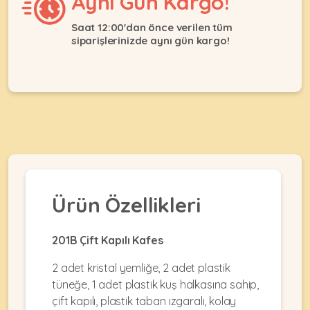
Aynı Gün Kargo!
Ağızlıklar
&
•
Kulübesi
Saat 12:00'dan önce verilen tüm
KUŞ
Bakım
siparişlerinizde aynı gün kargo!
&
&
Balkon
Sağlık
Ağı
ÜRÜNLERI
&
•
Eğitim
Kedi
Ürünleri
Kumları
•
&
•
Köpek
Koku
Gaga
Aksesuar
Gidericiler
Taşları
Ürünleri
&
•
BALIK
Kumlar
Ürün Özellikleri
Kıyafetleri
•
Kedi
•
•
ÜRÜNLERI
Tuvaleti
Kafesler
Konserveler
201B Çift Kapılı Kafes
ve
•
Ekipmanları
•
2 adet kristal yemliğe, 2 adet plastik
Kafes
Kuru
tüneğe, 1 adet plastik kuş halkasına sahip,
•
Tülleri
Mamalar
•
Kıyafetleri
çift kapılı, plastik taban ızgaralı, kolay
Akvaryum
•