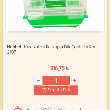
KEDI
ÜRÜNLERI
Nunbell
Kuş Kafesi İki Kapılı Dik Çatılı HAS-A-
2107
•
Bakım
&
816,75 ₺
Sağlık
KÖPEK
Ürünleri
−
+
•
ÜRÜNLERI
Kedi
Sepete Ekle
Aksesuar
•
Kedi
•
Kapısı