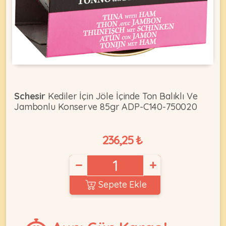
KEDI
ÜRÜNLERI
Schesir
Kediler İçin Jöle İçinde Ton Balıklı Ve
Jambonlu Konserve 85gr ADP-C140-750020
•
Bakım
&
236,25 ₺
Sağlık
KÖPEK
Ürünleri
−
+
•
ÜRÜNLERI
Kedi
Sepete Ekle
Aksesuar
•
Kedi
•
Kapısı