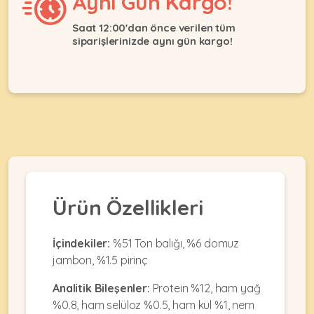
Aynı Gün Kargo!
Ağızlıklar
&
•
Kulübesi
Saat 12:00'dan önce verilen tüm
KUŞ
Bakım
siparişlerinizde aynı gün kargo!
&
&
Balkon
Sağlık
Ağı
ÜRÜNLERI
&
•
Eğitim
Kedi
Ürünleri
Kumları
•
&
•
Köpek
Koku
Gaga
Aksesuar
Gidericiler
Taşları
Ürünleri
&
•
BALIK
Kumlar
Ürün Özellikleri
Kıyafetleri
•
Kedi
•
•
ÜRÜNLERI
Tuvaleti
Kafesler
Konserveler
İçindekiler:
%51 Ton balığı, %6 domuz
ve
jambon, %1.5 pirinç
•
Ekipmanları
•
Kafes
Kuru
Analitik Bileşenler:
Protein %12, ham yağ
•
Tülleri
Mamalar
•
Kıyafetleri
%0.8, ham selüloz %0.5, ham kül %1, nem
Akvaryum
•