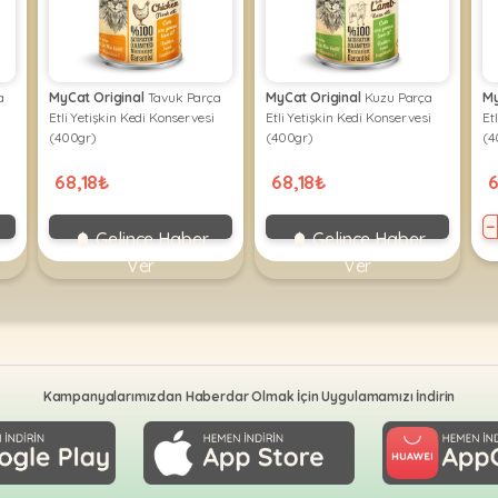
a
MyCat Original
Tavuk Parça
MyCat Original
Kuzu Parça
My
Etli Yetişkin Kedi Konservesi
Etli Yetişkin Kedi Konservesi
Et
(400gr)
(400gr)
(4
68,18₺
68,18₺
6
−
Gelince Haber
Gelince Haber
Ver
Ver
Kampanyalarımızdan Haberdar Olmak İçin Uygulamamızı İndirin