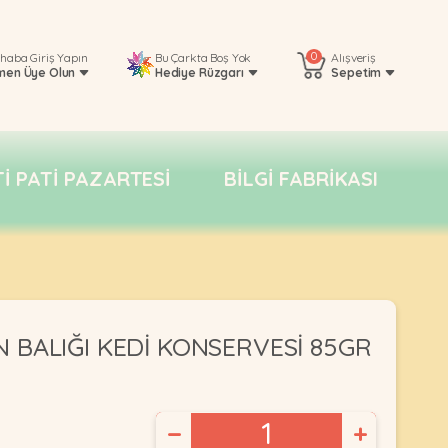
0
rhaba
Giriş Yapın
Bu Çarkta Boş Yok
Alışveriş
men Üye Olun
Hediye Rüzgarı
Sepetim
TI PATI PAZARTESI
BILGI FABRIKASI
 BALIĞI KEDİ KONSERVESİ 85GR
−
+