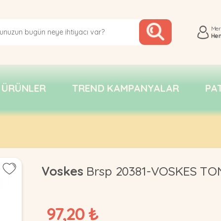
Me
He
 ÜRÜNLER
TREND KAMPANYALAR
PA
Voskes
Brsp 20381-VOSKES TON
97,20 ₺