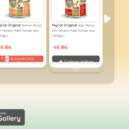
Cat Original
Somon Parça
MyCat Original
Sığır Parça
MyCat Origi
li Yetişkin Kedi Konservesi
Etli Yetişkin Kedi Konservesi
Etli Yetişkin 
00gr)
(400gr)
(400gr)
8,18₺
68,18₺
68,18₺
+
Sepete Ekle
Gelince Haber
Geli
Ver