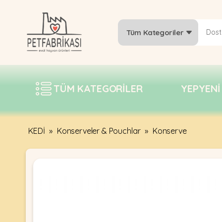
Tüm Kategoriler
YEPYENI
ÜRÜNLER
TÜM KATEGORILER
YEPYENI
TREND
KAMPANYALAR
PATI PATI
KEDİ
»
Konserveler & Pouchlar
»
Konserve
PAZARTESI
BILGI
FABRIKASI