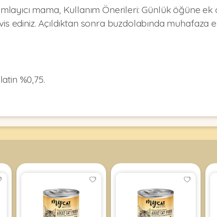
amlayıcı mama, Kullanım Önerileri: Günlük öğüne ek ol
vis ediniz. Açıldıktan sonra buzdolabında muhafaza edi
elatin %0,75.
l %0,8, ham yağ %1,0, ham lif %0,5.