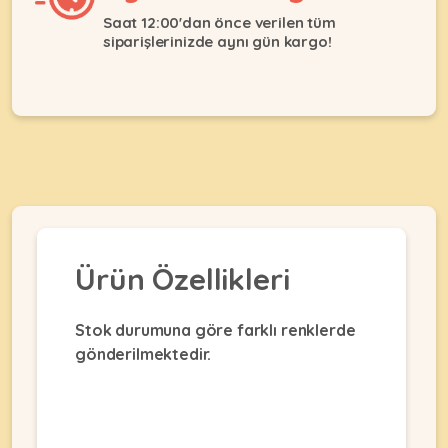
Ağızlıklar
&
Saat 12:00'dan önce verilen tüm
•
Kulübesi
siparişlerinizde aynı gün kargo!
KUŞ
Bakım
&
&
Balkon
Sağlık
Ağı
ÜRÜNLERI
&
•
Eğitim
Kedi
Ürünleri
Kumları
•
&
•
Köpek
Koku
Gaga
Aksesuar
Gidericiler
Taşları
Ürünleri
&
Ürün Özellikleri
•
BALIK
Kumlar
Kıyafetleri
•
Kedi
•
•
Stok durumuna göre farklı renklerde
ÜRÜNLERI
Tuvaleti
Kafesler
Konserveler
gönderilmektedir.
ve
•
Ekipmanları
•
Kafes
Kuru
•
Tülleri
Mamalar
•
Kıyafetleri
Akvaryum
•