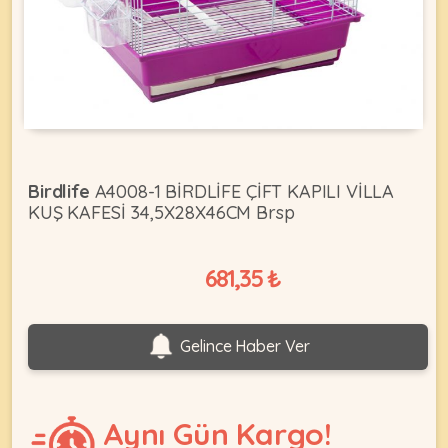
KEDI
ÜRÜNLERI
Birdlife
A4008-1 BİRDLİFE ÇİFT KAPILI VİLLA
KUŞ KAFESİ 34,5X28X46CM Brsp
•
Bakım
&
681,35 ₺
Sağlık
KÖPEK
Ürünleri
•
ÜRÜNLERI
Gelince Haber Ver
Kedi
Aksesuar
•
Kedi
Aynı Gün Kargo!
•
Kapısı