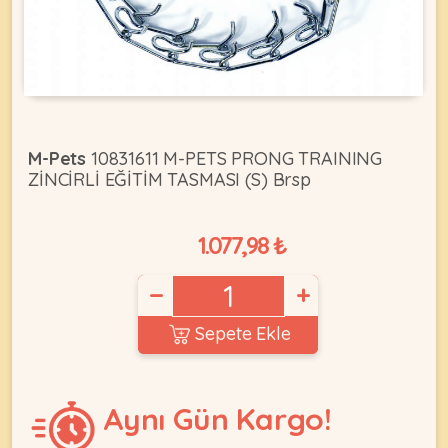
KEDI
ÜRÜNLERI
M-Pets
10831611 M-PETS PRONG TRAINING
ZİNCİRLİ EĞİTİM TASMASI (S) Brsp
•
Bakım
1.077,98 ₺
&
Sağlık
KÖPEK
−
+
Ürünleri
•
Sepete Ekle
ÜRÜNLERI
Kedi
Aksesuar
•
Aynı Gün Kargo!
Kedi
•
Kapısı