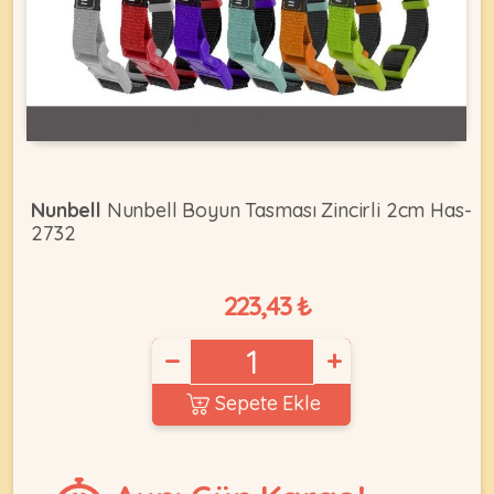
KEDI
ÜRÜNLERI
Nunbell
Nunbell Boyun Tasması Zincirli 2cm Has-
2732
•
Bakım
&
223,43 ₺
Sağlık
KÖPEK
Ürünleri
−
+
•
ÜRÜNLERI
Kedi
Sepete Ekle
Aksesuar
•
Kedi
•
Kapısı